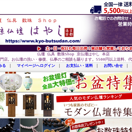
仏壇 仏具 数珠Shop 京仏壇はやし 本店
門店。お仏壇の洗い・修復、仏事のご相談も賜ります。5500円以上送料、
みる
｜
マイページへログイン
｜
お支払い・送料
｜
お問い合せ
｜