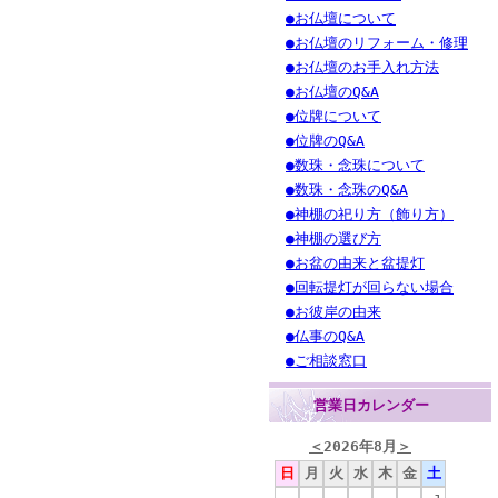
●お仏壇について
●お仏壇のリフォーム・修理
●お仏壇のお手入れ方法
●お仏壇のQ&A
●位牌について
●位牌のQ&A
●数珠・念珠について
●数珠・念珠のQ&A
●神棚の祀り方（飾り方）
●神棚の選び方
●お盆の由来と盆提灯
●回転提灯が回らない場合
●お彼岸の由来
●仏事のQ&A
●ご相談窓口
営業日カレンダー
＜
2026年8月
＞
日
月
火
水
木
金
土