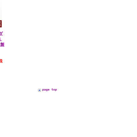
ダ
１
本製
税
page top