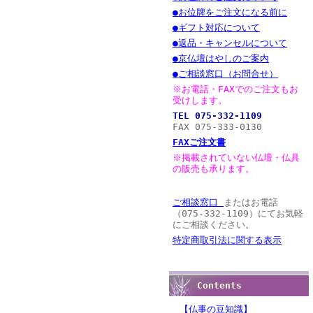
●お位牌をご注文になる前に
●ギフト対応について
●返品・キャンセルについて
●京仏壇はやしのご案内
●ご相談窓口（お問合せ）
※お電話・FAXでのご注文もお
受けします。
TEL 075-332-1109
FAX 075-333-0130
FAXご注文書
※掲載されていない仏壇・仏具
の販売も承ります。
ご相談窓口
またはお電話
（075-332-1109）にてお気軽
にご相談ください。
特定商取引法に関する表示
Contents
【仏事の豆知識】