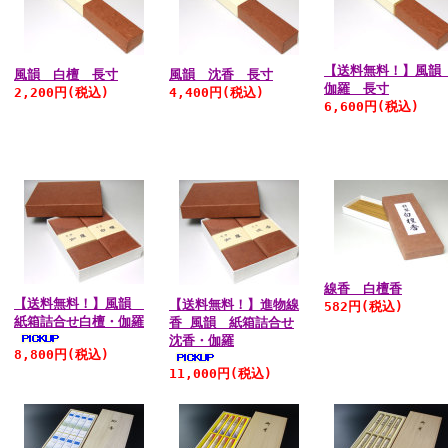
【送料無料！】風
風韻 白檀 長寸
風韻 沈香 長寸
伽羅 長寸
2,200円
(税込)
4,400円
(税込)
6,600円
(税込)
線香 白檀香
【送料無料！】風韻
【送料無料！】進物線
582円
(税込)
紙箱詰合せ白檀・伽羅
香 風韻 紙箱詰合せ
沈香・伽羅
8,800円
(税込)
11,000円
(税込)