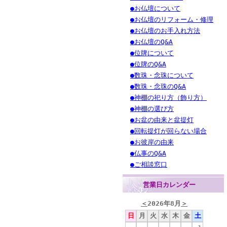
●お仏壇について
●お仏壇のリフォーム・修理
●お仏壇のお手入れ方法
●お仏壇のQ&A
●位牌について
●位牌のQ&A
●数珠・念珠について
●数珠・念珠のQ&A
●神棚の祀り方（飾り方）
●神棚の選び方
●お盆の由来と盆提灯
●回転提灯が回らない場合
●お彼岸の由来
●仏事のQ&A
●ご相談窓口
営業日カレンダー
＜
2026年8月
＞
日
月
火
水
木
金
土