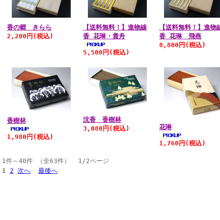
香の郷 きらら
【送料無料！】進物線
【送料無料！】進物
2,200円
(税込)
香 花琳・貴舟
香 花琳 飛燕
8,800円
(税込)
5,500円
(税込)
沈香 香樹林
香樹林
花琳
3,080円
(税込)
1,980円
(税込)
1,760円
(税込)
1件～40件 （全63件） 1/2ページ
1
2
次へ
最後へ