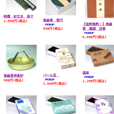
特撰 好文木 長寸
巻線香 香円
2,090円
(税込)
【送料無料！】巻線
990円
(税込)
香 風韻 沈香
6,600円
(税込)
温故
パール宝
巻線香用香炉
990円
(税込)
2,200円
(税込)
2,860円
(税込)