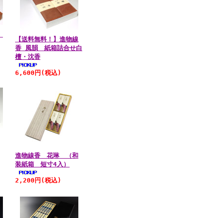
韻
【送料無料！】進物線
香 風韻 紙箱詰合せ白
檀・沈香
6,600円
(税込)
進物線香 花琳 （和
装紙箱 短寸4入）
2,200円
(税込)