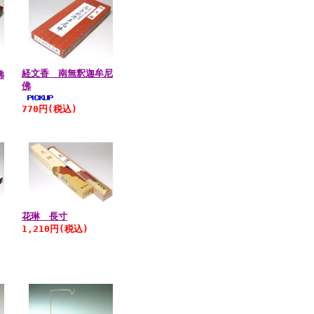
経文香 南無釈迦牟尼
佛
佛
770円
(税込)
花琳 長寸
1,210円
(税込)