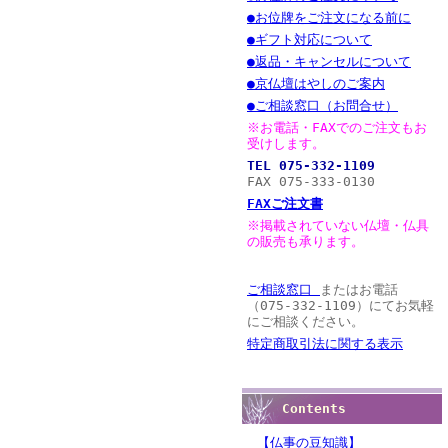
●お位牌をご注文になる前に
●ギフト対応について
●返品・キャンセルについて
●京仏壇はやしのご案内
●ご相談窓口（お問合せ）
※お電話・FAXでのご注文もお
受けします。
TEL 075-332-1109
FAX 075-333-0130
FAXご注文書
※掲載されていない仏壇・仏具
の販売も承ります。
ご相談窓口
またはお電話
（075-332-1109）にてお気軽
にご相談ください。
特定商取引法に関する表示
Contents
【仏事の豆知識】