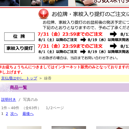
※お盆ちょうちんにつきましてはインターネット販売のみとなっております
申し上げます。
京仏壇はやし トップ
> 線香
商品一覧
説明付き
/ 写真のみ
1件～40件 （全63件） 1/2ページ
1
2
次へ
最後へ