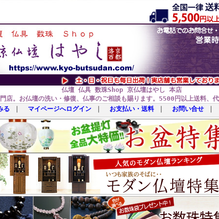
仏壇 仏具 数珠Shop 京仏壇はやし 本店
門店。お仏壇の洗い・修復、仏事のご相談も賜ります。5500円以上送料、
みる
｜
マイページへログイン
｜
お支払い・送料
｜
お問い合せ
｜