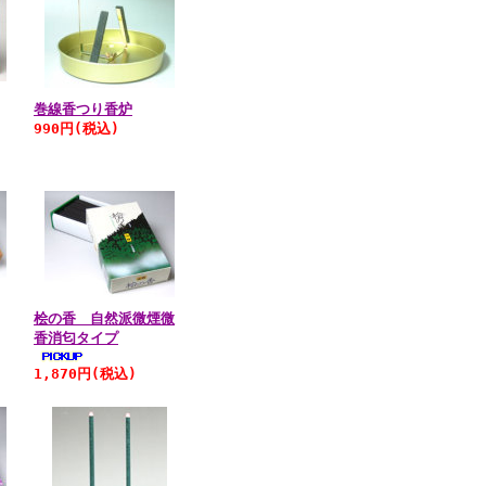
巻線香つり香炉
990円
(税込)
桧の香 自然派微煙微
香消匂タイプ
1,870円
(税込)