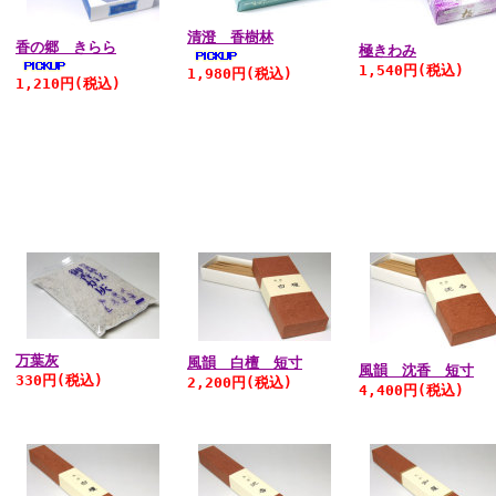
清澄 香樹林
香の郷 きらら
極きわみ
1,540円
(税込)
1,980円
(税込)
1,210円
(税込)
万葉灰
風韻 白檀 短寸
風韻 沈香 短寸
330円
(税込)
2,200円
(税込)
4,400円
(税込)