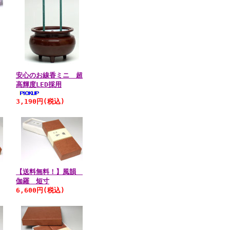
安心のお線香ミニ 超
高輝度LED採用
3,190円
(税込)
【送料無料！】風韻
伽羅 短寸
6,600円
(税込)