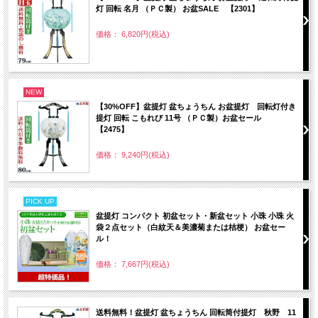
灯 回転 名月 （ＰＣ製） お盆SALE 【2301】
価格： 6,820円(税込)
NEW
【30%OFF】盆提灯 盆ちょうちん お盆提灯 回転灯付き
提灯 回転 こもれび 11号 （ＰＣ製）お盆セール
【2475】
価格： 9,240円(税込)
PICK UP
盆提灯 コンパクト 初盆セット・新盆セット 小珠 小珠 火
袋２点セット（白紋天＆美濃菊または桔梗） お盆セー
ル！
価格： 7,667円(税込)
送料無料！盆提灯 盆ちょうちん 回転筒付提灯 秋野 11