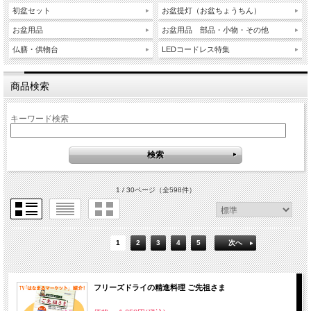
初盆セット
お盆提灯（お盆ちょうちん）
お盆用品
お盆用品 部品・小物・その他
仏膳・供物台
LEDコードレス特集
商品検索
キーワード検索
1 / 30ページ
（全598件）
1
2
3
4
5
次へ
フリーズドライの精進料理 ご先祖さま