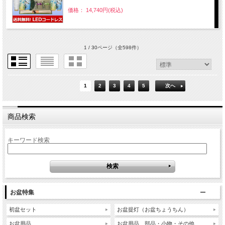
価格： 14,740円(税込)
1 / 30ページ
（全598件）
1
2
3
4
5
次へ
商品検索
キーワード検索
お盆特集
初盆セット
お盆提灯（お盆ちょうちん）
お盆用品
お盆用品 部品・小物・その他