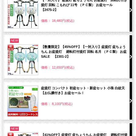
提灯 回転 こもれび 11号 （ＰＣ製） お盆セール
【2475-2】
価格： 18,480円(税込)
NEW
【数量限定】【45%OFF】【一対入り】盆提灯 盆ちょう
ちん お盆提灯 廻転灯付提灯 回転 名月 （ＰＣ製） お盆
SALE 【2301-2】
価格： 12,650円(税込)
盆提灯 コンパクト 初盆セット・新盆セット 小珠 白紋天
【お仏膳付き】お盆セール！
価格： 8,100円(税込)
NEW
【41%OFF】盆提灯 盆ちょうちん お盆提灯 廻転灯付提