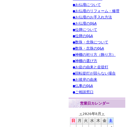
●お仏壇について
●お仏壇のリフォーム・修理
●お仏壇のお手入れ方法
●お仏壇のQ&A
●位牌について
●位牌のQ&A
●数珠・念珠について
●数珠・念珠のQ&A
●神棚の祀り方（飾り方）
●神棚の選び方
●お盆の由来と盆提灯
●回転提灯が回らない場合
●お彼岸の由来
●仏事のQ&A
●ご相談窓口
営業日カレンダー
＜
2026年8月
＞
日
月
火
水
木
金
土