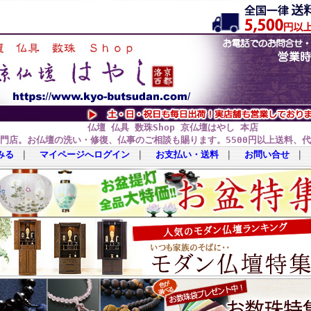
仏壇 仏具 数珠Shop 京仏壇はやし 本店
門店。お仏壇の洗い・修復、仏事のご相談も賜ります。5500円以上送料、
みる
｜
マイページへログイン
｜
お支払い・送料
｜
お問い合せ
｜