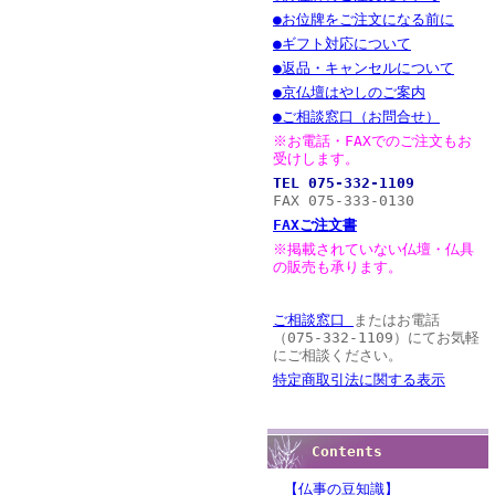
●お位牌をご注文になる前に
●ギフト対応について
●返品・キャンセルについて
●京仏壇はやしのご案内
●ご相談窓口（お問合せ）
※お電話・FAXでのご注文もお
受けします。
TEL 075-332-1109
FAX 075-333-0130
FAXご注文書
※掲載されていない仏壇・仏具
の販売も承ります。
ご相談窓口
またはお電話
（075-332-1109）にてお気軽
にご相談ください。
特定商取引法に関する表示
Contents
【仏事の豆知識】