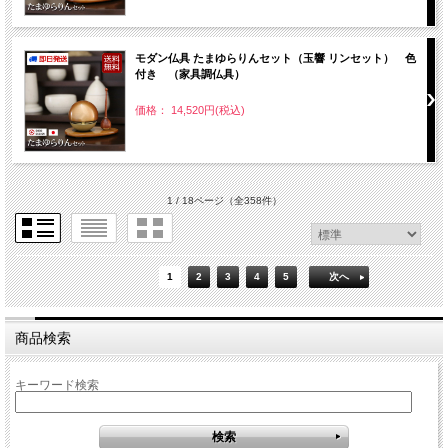
モダン仏具 たまゆらりんセット（玉響 リンセット） 色
付き （家具調仏具）
価格： 14,520円(税込)
1 / 18ページ
（全358件）
1
2
3
4
5
次へ
商品検索
キーワード検索