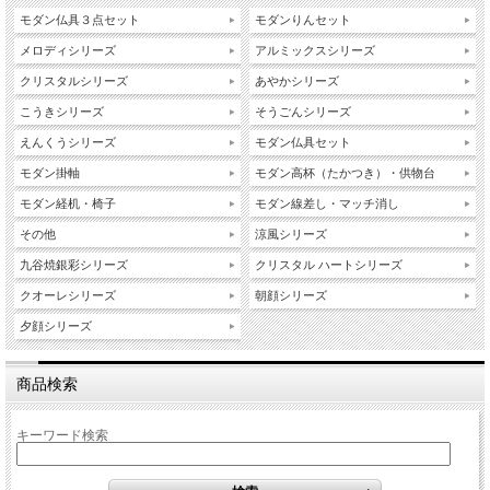
モダン仏具３点セット
モダンりんセット
メロディシリーズ
アルミックスシリーズ
クリスタルシリーズ
あやかシリーズ
こうきシリーズ
そうごんシリーズ
えんくうシリーズ
モダン仏具セット
モダン掛軸
モダン高杯（たかつき）・供物台
モダン経机・椅子
モダン線差し・マッチ消し
その他
涼風シリーズ
九谷焼銀彩シリーズ
クリスタル ハートシリーズ
クオーレシリーズ
朝顔シリーズ
夕顔シリーズ
商品検索
キーワード検索