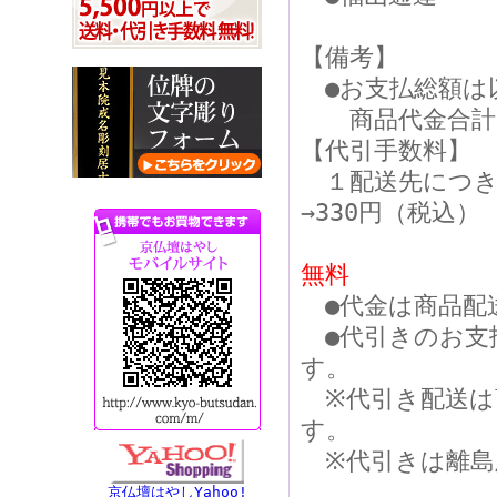
【備考】
●お支払総額は
商品代金合計＋
【代引手数料】
１配送先につき、
→330円（税込）
無料
●代金は商品配
●代引きのお支
す。
※代引き配送は
す。
※代引きは離島
京仏壇はやしYahoo!