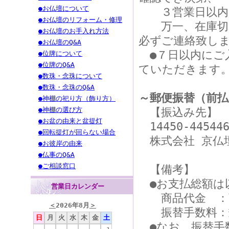
●お仏壇について
３営業日以内に
●お仏壇のリフォーム・修理
万一、在庫切れ
●お仏壇のお手入れ方法
必ずご連絡致し
●お仏壇のQ&A
●７日以内にご
●位牌について
●位牌のQ&A
ていただきます
●数珠・念珠について
●数珠・念珠のQ&A
～郵便振替（前払
●神棚の祀り方（飾り方）
【振込み先】
●神棚の選び方
●お盆の由来と盆提灯
14450-445446
●回転提灯が回らない場合
株式会社 京仏
●お彼岸の由来
●仏事のQ&A
●ご相談窓口
【備考】
●お支払総額は
営業日カレンダー
商品代金 ：商
＜
2026年8月
＞
振替手数料：郵
日
月
火
水
木
金
土
●なお、振替手