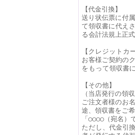
【代金引換】
送り状伝票に付
て領収書に代え
る会計法規上正
【クレジットカ
お客様ご契約の
をもって領収書
【その他】
（当店発行の領
ご注文者様のお
途、領収書をご
「○○○○（宛名
ただし、代金引