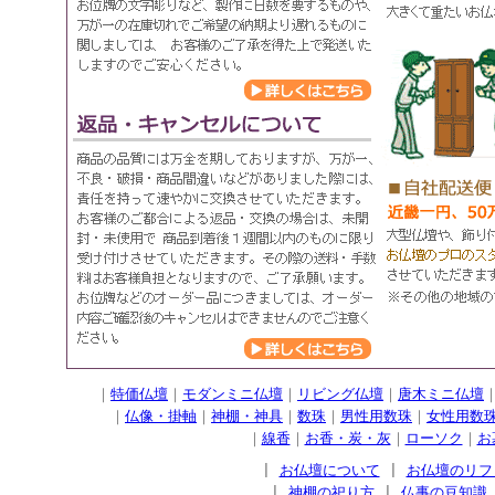
｜
特価仏壇
｜
モダンミニ仏壇
｜
リビング仏壇
｜
唐木ミニ仏壇
｜
仏像・掛軸
｜
神棚・神具
｜
数珠
｜
男性用数珠
｜
女性用数
｜
線香
｜
お香・炭・灰
｜
ローソク
｜
お
|
お仏壇について
|
お仏壇のリフ
|
神棚の祀り方
|
仏事の豆知識