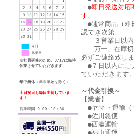
1
●
即日発送対応
2
3
4
5
6
7
8
す。
9
10
11
12
13
14
15
16
17
18
19
20
21
22
●通常商品（即
23
24
25
26
27
28
29
認でき次第、
30
31
３営業日以内に
今日
万一、在庫切れ
休業日
必ずご連絡致し
※社員研修のため、8/17は臨時
●７日以内にご
休業させていただきます
ていただきます
年中無休
（年末年始を除く）
～代金引換～
土日祝日も毎日出荷していま
【業者】
す！
●ヤマト運輸（
営業時間 9:00～18：30
●佐川急便
●西濃運輸
●福山通運