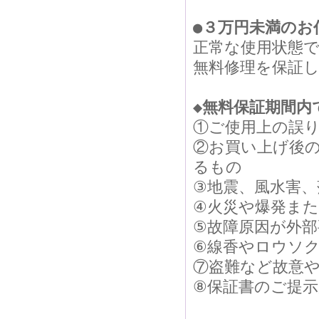
●３万円未満のお
正常な使用状態
無料修理を保証
◆無料保証期間内
①ご使用上の誤
②お買い上げ後
るもの
③地震、風水害
④火災や爆発ま
⑤故障原因が外
⑥線香やロウソ
⑦盗難など故意
⑧保証書のご提