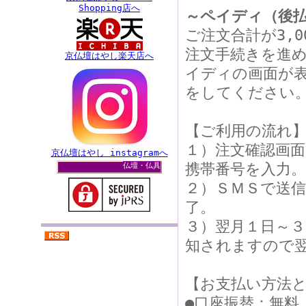
Shopping店へ
～ペイディ（後
ご注文合計が3,
注文手続きを進
京仏壇はやし楽天店へ
イディの画面が
をしてください
【ご利用の流れ
１）注文確認画
京仏壇はやし instagramへ
携帯番号を入力。
仏壇・仏具
２）ＳＭＳで送
了。
３）翌月１日～
知されますので
【お支払い方法
●口座振替：無料