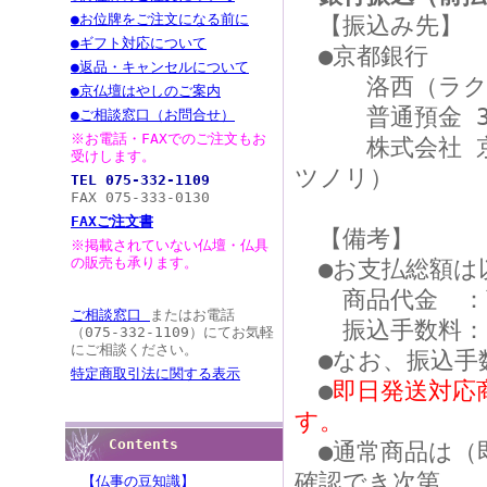
●お位牌をご注文になる前に
【振込み先】
●ギフト対応について
●京都銀行
●返品・キャンセルについて
洛西（ラクサ
●京仏壇はやしのご案内
普通預金 384
●ご相談窓口（お問合せ）
※お電話・FAXでのご注文もお
株式会社 京仏
受けします。
ツノリ）
TEL 075-332-1109
FAX 075-333-0130
FAXご注文書
【備考】
※掲載されていない仏壇・仏具
の販売も承ります。
●お支払総額は
商品代金 ：商
ご相談窓口
またはお電話
振込手数料：お
（075-332-1109）にてお気軽
にご相談ください。
●なお、振込手
特定商取引法に関する表示
●
即日発送対応
す。
Contents
●通常商品は（
確認でき次第、
【仏事の豆知識】