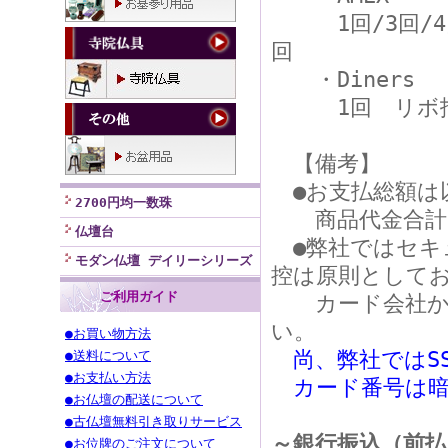
1回/3回/4回/5
回
・Diners
1回 リボ
【備考】
●お支払総額は
2700円均一数珠
商品代金合計
仏壇台
●弊社ではセキ
モダン仏壇 デイリーシリーズ
控は原則として
ご利用ガイド
カード会社から
い。
●お買い物方法
尚、弊社ではS
●送料について
●お支払い方法
カード番号は暗
●お仏壇の配送について
●古仏壇無料引き取りサービス
～銀行振込（前払
●お位牌のご注文について