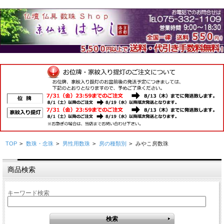
TOP
>
数珠・念珠
>
男性用数珠
>
房の種類別
>
みやこ房数珠
商品検索
キーワード検索