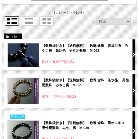
1 / 1ページ
（全19件）
2位
【数珠袋付き】【送料無料】 数珠 念珠 青虎目石 み
やこ房 鉄紺色 男性用数珠 M-023
価格： 8,800円(税込)
【数珠袋付き】【送料無料】 数珠 念珠 茶水晶 男性
用数珠 みやこ房 M-029
価格： 10,450円(税込)
PICK UP
【数珠袋付き】【送料無料】 数珠 念珠 黒オニキス
男性用数珠 みやこ房 M-030