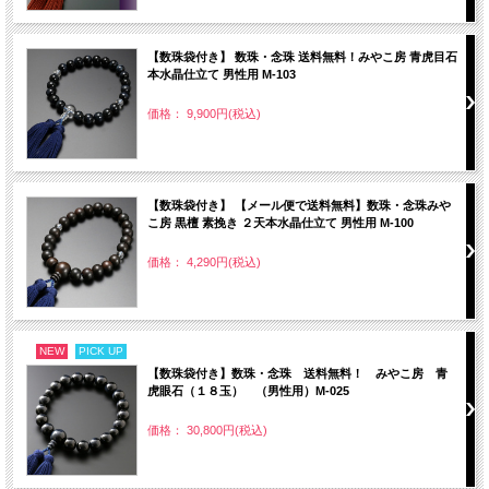
【数珠袋付き】 数珠・念珠 送料無料！みやこ房 青虎目石
本水晶仕立て 男性用 M-103
価格： 9,900円(税込)
【数珠袋付き】 【メール便で送料無料】数珠・念珠みや
こ房 黒檀 素挽き ２天本水晶仕立て 男性用 M-100
価格： 4,290円(税込)
NEW
PICK UP
【数珠袋付き】数珠・念珠 送料無料！ みやこ房 青
虎眼石（１８玉） （男性用）M-025
価格： 30,800円(税込)