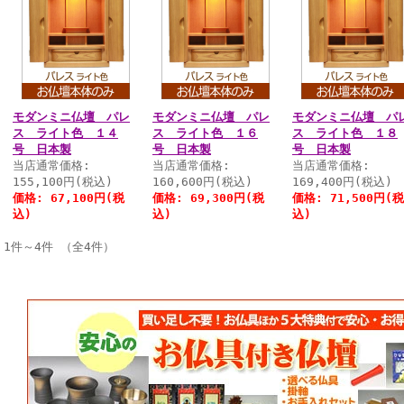
モダンミニ仏壇 パレ
モダンミニ仏壇 パレ
モダンミニ仏壇 パ
ス ライト色 １４
ス ライト色 １６
ス ライト色 １８
号 日本製
号 日本製
号 日本製
当店通常価格:
当店通常価格:
当店通常価格:
155,100円(税込)
160,600円(税込)
169,400円(税込)
価格:
67,100円
(税
価格:
69,300円
(税
価格:
71,500円
(税
込)
込)
込)
1件～4件 （全4件）