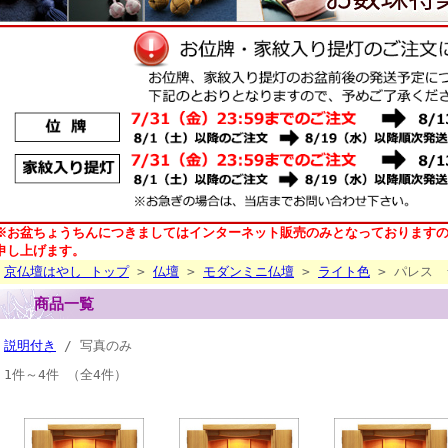
※お盆ちょうちんにつきましてはインターネット販売のみとなっております
申し上げます。
京仏壇はやし トップ
>
仏壇
>
モダンミニ仏壇
>
ライト色
> パレス 
商品一覧
説明付き
/ 写真のみ
1件～4件 （全4件）