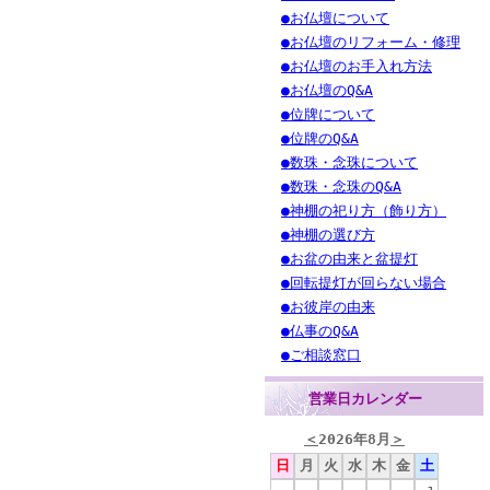
●お仏壇について
●お仏壇のリフォーム・修理
●お仏壇のお手入れ方法
●お仏壇のQ&A
●位牌について
●位牌のQ&A
●数珠・念珠について
●数珠・念珠のQ&A
●神棚の祀り方（飾り方）
●神棚の選び方
●お盆の由来と盆提灯
●回転提灯が回らない場合
●お彼岸の由来
●仏事のQ&A
●ご相談窓口
営業日カレンダー
＜
2026年8月
＞
日
月
火
水
木
金
土