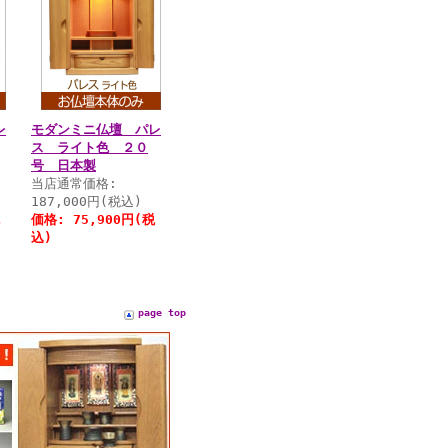
レ
モダンミニ仏壇 パレ
ス ライト色 ２０
号 日本製
当店通常価格:
187,000円(税込)
価格:
75,900円
(税
込)
page top