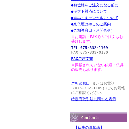
●お位牌をご注文になる前に
●ギフト対応について
●返品・キャンセルについて
●京仏壇はやしのご案内
●ご相談窓口（お問合せ）
※お電話・FAXでのご注文もお
受けします。
TEL 075-332-1109
FAX 075-333-0130
FAXご注文書
※掲載されていない仏壇・仏具
の販売も承ります。
ご相談窓口
またはお電話
（075-332-1109）にてお気軽
にご相談ください。
特定商取引法に関する表示
Contents
【仏事の豆知識】