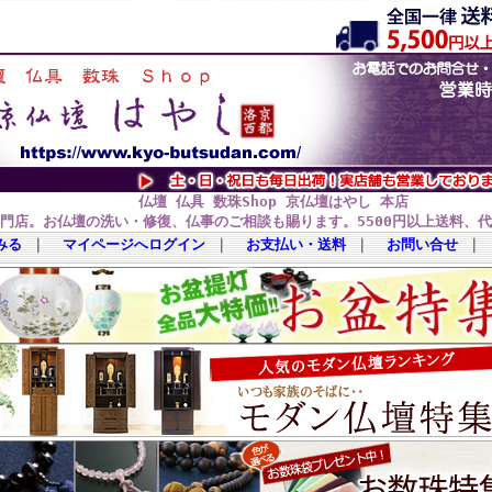
仏壇 仏具 数珠Shop 京仏壇はやし 本店
門店。お仏壇の洗い・修復、仏事のご相談も賜ります。5500円以上送料、
みる
｜
マイページへログイン
｜
お支払い・送料
｜
お問い合せ
｜