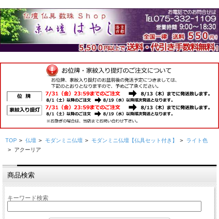
TOP
>
仏壇
>
モダンミニ仏壇
>
モダンミニ仏壇【仏具セット付き】
>
ライト色
>
アクーリア
商品検索
キーワード検索