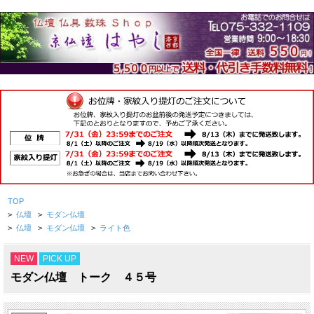
TOP
>
仏壇
>
モダン仏壇
>
仏壇
>
モダン仏壇
>
ライト色
NEW
PICK UP
モダン仏壇 トーク ４５号