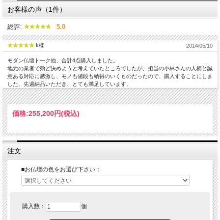
お客様の声（1件）
総評:
5.0
k様
2014/05/10
モダン仏壇トーク他、合計4点購入しました。
地元の業者で殆ど決めようと考えていたところでしたが、担当の小林さんの人柄と誠
意ある対応に感激し、モノも値段も納得のいくものだったので、購入することにしま
した。先週納品いただき、とても満足しています。
価格:
255,200円
(税込)
注文
■お仏壇の色をお選び下さい：
購入数：
個