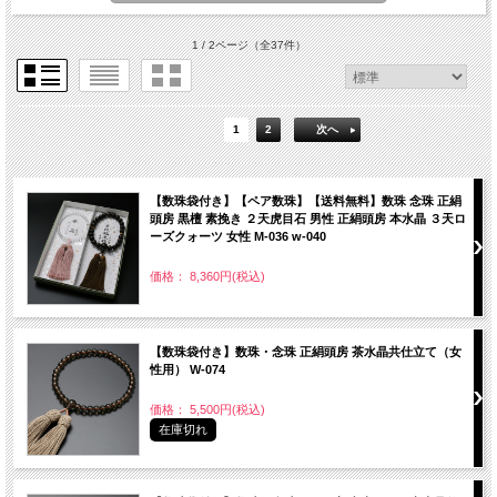
1 / 2ページ
（全37件）
1
2
次へ
【数珠袋付き】【ペア数珠】【送料無料】数珠 念珠 正絹
頭房 黒檀 素挽き ２天虎目石 男性 正絹頭房 本水晶 ３天ロ
ーズクォーツ 女性 M-036 w-040
価格： 8,360円(税込)
【数珠袋付き】数珠・念珠 正絹頭房 茶水晶共仕立て（女
性用） W-074
価格： 5,500円(税込)
在庫切れ