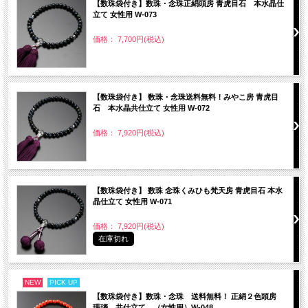
【数珠袋付き】数珠・念珠正絹頭房 青虎目石 本水晶仕
立て 女性用 W-073
価格： 7,700円(税込)
【数珠袋付き】 数珠・念珠送料無料！みやこ房 青虎目
石 本水晶共仕立て 女性用 W-072
価格： 7,920円(税込)
【数珠袋付き】 数珠 念珠くみひも梵天房 青虎目石 本水
晶仕立て 女性用 W-071
価格： 7,920円(税込)
在庫切れ
NEW
PICK UP
【数珠袋付き】数珠・念珠 送料無料！ 正絹２色頭房
瑪瑙 共仕立て （女性用）W-048