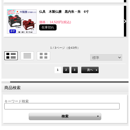
仏具 木製仏膳 黒内朱・朱 6寸
価格： 14,520円(税込)
在庫切れ
1 / 3ページ
（全43件）
1
2
3
次へ
商品検索
キーワード検索