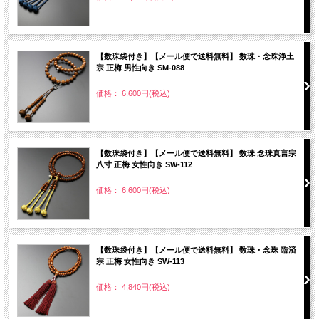
【数珠袋付き】【メール便で送料無料】 数珠・念珠浄土
宗 正梅 男性向き SM-088
価格： 6,600円(税込)
【数珠袋付き】【メール便で送料無料】 数珠 念珠真言宗
八寸 正梅 女性向き SW-112
価格： 6,600円(税込)
【数珠袋付き】【メール便で送料無料】 数珠・念珠 臨済
宗 正梅 女性向き SW-113
価格： 4,840円(税込)