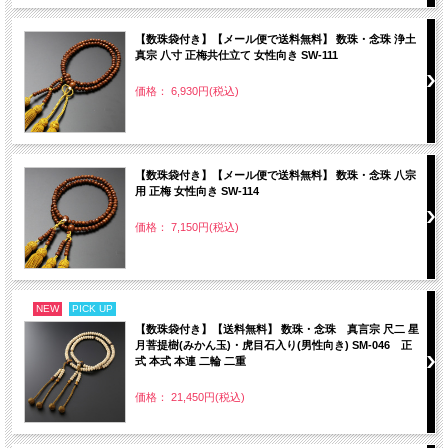
【数珠袋付き】【メール便で送料無料】 数珠・念珠 浄土
真宗 八寸 正梅共仕立て 女性向き SW-111
価格： 6,930円(税込)
【数珠袋付き】【メール便で送料無料】 数珠・念珠 八宗
用 正梅 女性向き SW-114
価格： 7,150円(税込)
NEW
PICK UP
【数珠袋付き】【送料無料】 数珠・念珠 真言宗 尺二 星
月菩提樹(みかん玉)・虎目石入り(男性向き) SM-046 正
式 本式 本連 二輪 二重
価格： 21,450円(税込)