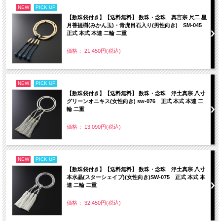
NEW
PICK UP
【数珠袋付き】【送料無料】 数珠・念珠 真言宗 尺二 星
月菩提樹(みかん玉)・青虎目石入り(男性向き) SM-045
正式 本式 本連 二輪 二重
価格： 21,450円(税込)
NEW
PICK UP
【数珠袋付き】【送料無料】 数珠・念珠 浄土真宗 八寸
グリーンオニキス(女性向き) sw-076 正式 本式 本連 二
輪 二重
価格： 13,090円(税込)
NEW
PICK UP
【数珠袋付き】【送料無料】 数珠・念珠 浄土真宗 八寸
本水晶(スターシェイブ)(女性向き)SW-075 正式 本式 本
連 二輪 二重
価格： 32,450円(税込)