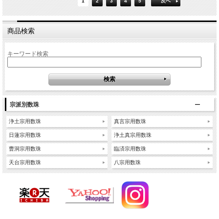
1
2
3
4
5
次へ
商品検索
キーワード検索
宗派別数珠
浄土宗用数珠
真言宗用数珠
日蓮宗用数珠
浄土真宗用数珠
曹洞宗用数珠
臨済宗用数珠
天台宗用数珠
八宗用数珠