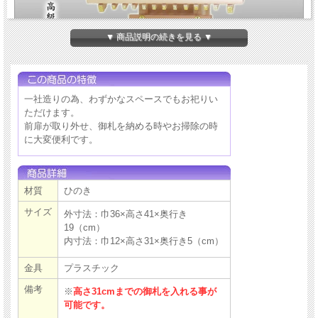
▼ 商品説明の続きを見る ▼
一社造りの為、わずかなスペースでもお祀りい
ただけます。
前扉が取り外せ、御札を納める時やお掃除の時
に大変便利です。
材質
ひのき
サイズ
外寸法：巾36×高さ41×奥行き
19（cm）
内寸法：巾12×高さ31×奥行き5（cm）
金具
プラスチック
備考
※
高さ31cmまでの御札を入れる事が
可能です。