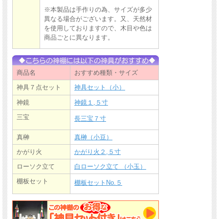
※本製品は手作りの為、サイズが多少
異なる場合がございます。又、天然材
を使用しておりますので、木目や色は
商品ごとに異なります。
商品名
おすすめ種類・サイズ
神具７点セット
神具セット（小）
神鏡
神鏡１,５寸
三宝
長三宝７寸
真榊
真榊（小豆）
かがり火
かがり火２,５寸
ローソク立て
白ローソク立て （小玉）
棚板セット
棚板セットNo.５