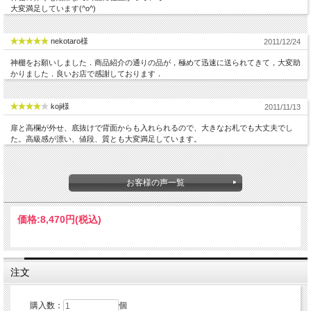
大変満足しています(^o^)
nekotaro様
2011/12/24
神棚をお願いしました．商品紹介の通りの品が，極めて迅速に送られてきて，大変助
かりました．良いお店で感謝しております．
koji様
2011/11/13
扉と高欄が外せ、底抜けで背面からも入れられるので、大きなお札でも大丈夫でし
た。高級感が漂い、値段、質とも大変満足しています。
お客様の声一覧
価格:
8,470円
(税込)
注文
購入数：
個