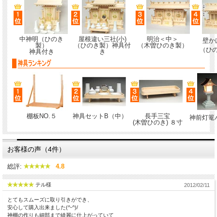
中神明（ひのき
屋根違い三社(小)
明治＜中＞
壁か
製）
（ひのき製）神具付
（木曽ひのき製）
（ひ
神具付き
き
棚板NO.５
神具セットB（中）
長手三宝
神前灯篭
(木曽ひのき) ８寸
お客様の声（4件）
総評:
4.8
テル様
2012/02/11
とてもスムーズに取り引きができ、
安心して購入出来ました(^-^)/
神棚の作りも細部まで綺麗に仕上がっていて