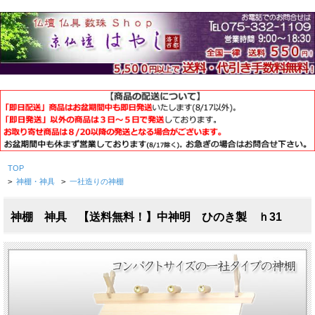
TOP
>
神棚・神具
>
一社造りの神棚
神棚 神具 【送料無料！】中神明 ひのき製 ｈ31