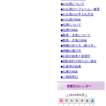
●お仏壇について
●お仏壇のリフォーム・修理
●お仏壇のお手入れ方法
●お仏壇のQ&A
●位牌について
●位牌のQ&A
●数珠・念珠について
●数珠・念珠のQ&A
●神棚の祀り方（飾り方）
●神棚の選び方
●お盆の由来と盆提灯
●回転提灯が回らない場合
●お彼岸の由来
●仏事のQ&A
●ご相談窓口
営業日カレンダー
＜
2026年8月
＞
日
月
火
水
木
金
土