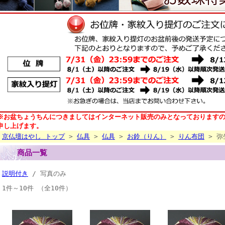
※お盆ちょうちんにつきましてはインターネット販売のみとなっております
申し上げます。
京仏壇はやし トップ
>
仏具
>
仏具
>
お鈴（りん）
>
りん布団
> 弥
商品一覧
説明付き
/ 写真のみ
1件～10件 （全10件）