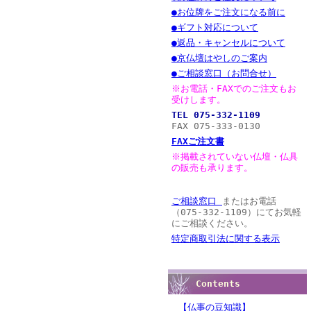
●お位牌をご注文になる前に
●ギフト対応について
●返品・キャンセルについて
●京仏壇はやしのご案内
●ご相談窓口（お問合せ）
※お電話・FAXでのご注文もお
受けします。
TEL 075-332-1109
FAX 075-333-0130
FAXご注文書
※掲載されていない仏壇・仏具
の販売も承ります。
ご相談窓口
またはお電話
（075-332-1109）にてお気軽
にご相談ください。
特定商取引法に関する表示
Contents
【仏事の豆知識】