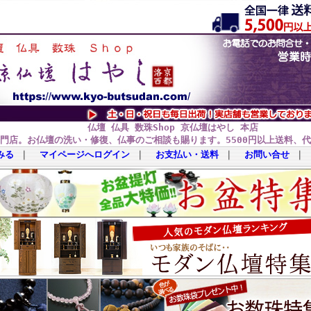
仏壇 仏具 数珠Shop 京仏壇はやし 本店
門店。お仏壇の洗い・修復、仏事のご相談も賜ります。5500円以上送料、
みる
｜
マイページへログイン
｜
お支払い・送料
｜
お問い合せ
｜