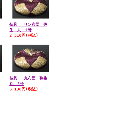
弥
仏具 リン布団 弥
生 丸 4号
2,310円
(税込)
生
仏具 丸布団 弥生
丸 8号
6,138円
(税込)