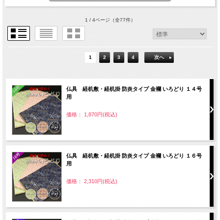
1 / 4ページ
（全77件）
1
2
3
4
次へ
仏具 経机敷・経机掛 防炎タイプ 金襴 いろどり １４号
用
価格： 1,870円(税込)
仏具 経机敷・経机掛 防炎タイプ 金襴 いろどり １６号
用
価格： 2,310円(税込)