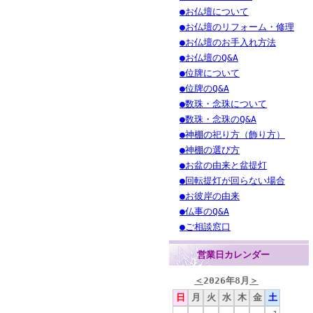
●お仏壇について
●お仏壇のリフォーム・修理
●お仏壇のお手入れ方法
●お仏壇のQ&A
●位牌について
●位牌のQ&A
●数珠・念珠について
●数珠・念珠のQ&A
●神棚の祀り方（飾り方）
●神棚の選び方
●お盆の由来と盆提灯
●回転提灯が回らない場合
●お彼岸の由来
●仏事のQ&A
●ご相談窓口
営業日カレンダー
＜
2026年8月
＞
日
月
火
水
木
金
土