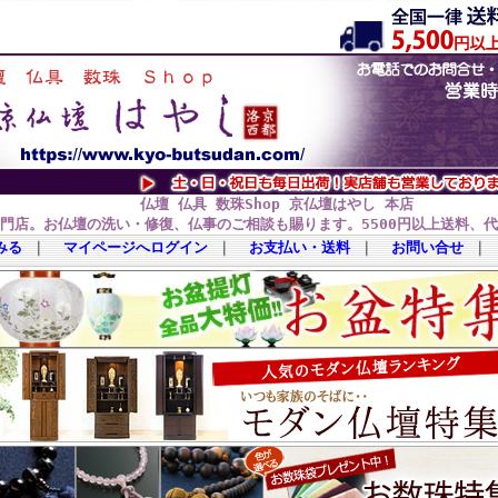
仏壇 仏具 数珠Shop 京仏壇はやし 本店
門店。お仏壇の洗い・修復、仏事のご相談も賜ります。5500円以上送料、
みる
｜
マイページへログイン
｜
お支払い・送料
｜
お問い合せ
｜