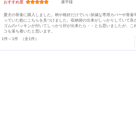
おすすめ度
康平様
愛犬の骨壷に購入しました。柄や格好だけでいい加減な専用カバーや骨壷
っていた処にこちらを見つけました。収納袋の出来がしっかりしていて良
ゴムのパッキンが付いてしっかり封が出来たら・・とも思いましたが、こ
コも落ち着いたと思います。
1件～1件 （全1件）