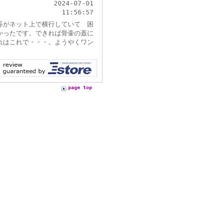
2024-07-01
11:56:57
等がネット上で横行していて 困
かったです。できれば骨壷の蓋に
れはこれで・・・。ようやくワン
page top