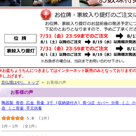
※お盆ちょうちんにつきましてはインターネット販売のみとなっております
申し上げます。
京仏壇はやし トップ
> お客様の声
お客様の声
陶器製 骨壺 広金 骨壷 3寸 (収納袋付き) 骨つぼ カバー 分骨 ミニ 
壺 ミニ骨壷 手元供養
5.0
(1件)
1件～1件 （全1件）