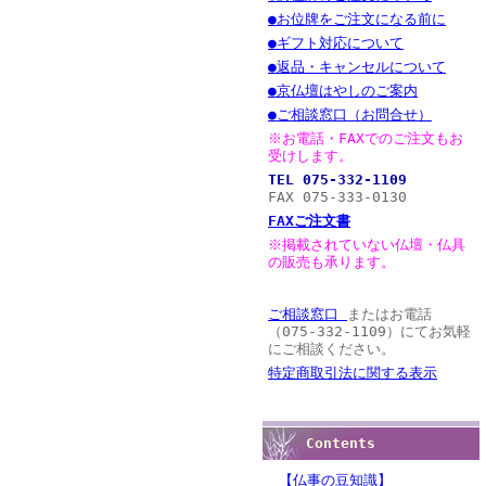
●お位牌をご注文になる前に
●ギフト対応について
●返品・キャンセルについて
●京仏壇はやしのご案内
●ご相談窓口（お問合せ）
※お電話・FAXでのご注文もお
受けします。
TEL 075-332-1109
FAX 075-333-0130
FAXご注文書
※掲載されていない仏壇・仏具
の販売も承ります。
ご相談窓口
またはお電話
（075-332-1109）にてお気軽
にご相談ください。
特定商取引法に関する表示
Contents
【仏事の豆知識】