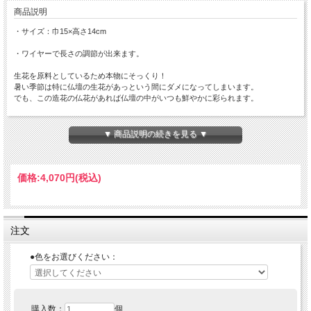
商品説明
・サイズ：巾15×高さ14cm
・ワイヤーで長さの調節が出来ます。
生花を原料としているため本物にそっくり！
暑い季節は特に仏壇の生花があっという間にダメになってしまいます。
でも、この造花の仏花があれば仏壇の中がいつも鮮やかに彩られます。
仏壇 お葬式 葬儀 法事 仏壇用品 仏具用品 先祖 仏事 法要 京仏壇はやし
▼ 商品説明の続きを見る ▼
価格:
4,070円
(税込)
注文
●色をお選びください：
購入数：
個