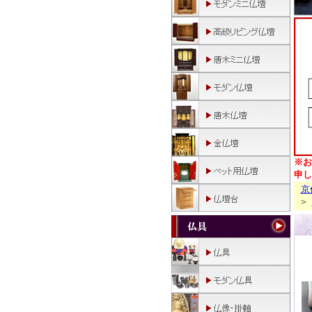
※お
申し
京
>