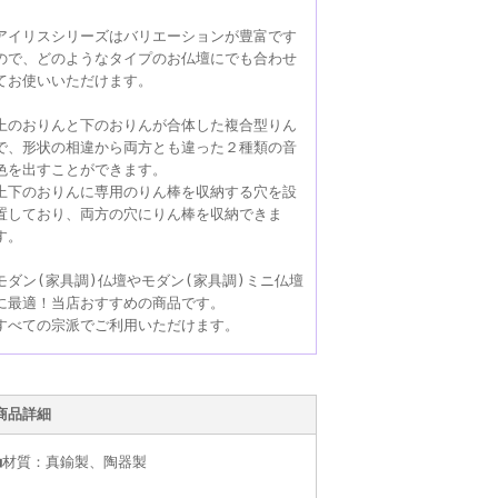
アイリスシリーズはバリエーションが豊富です
ので、どのようなタイプのお仏壇にでも合わせ
てお使いいただけます。
上のおりんと下のおりんが合体した複合型りん
で、形状の相違から両方とも違った２種類の音
色を出すことができます。
上下のおりんに専用のりん棒を収納する穴を設
置しており、両方の穴にりん棒を収納できま
す。
モダン(家具調)仏壇やモダン(家具調)ミニ仏壇
に最適！当店おすすめの商品です。
すべての宗派でご利用いただけます。
商品詳細
■材質：
真鍮製、陶器製