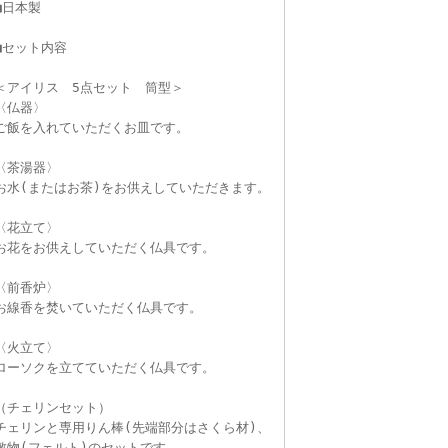
■日本製
■セット内容
＜アイリス 5点セット 筒型＞
〈仏器〉
ご飯を入れていただくお皿です。
〈茶湯器〉
お水(またはお茶)をお供えしていただきます。
〈花立て〉
お花をお供えしていただく仏具です。
〈前香炉〉
お線香を焚いていただく仏具です。
〈火立て〉
ローソクを立てていただく仏具です。
（チェリンセット）
チェリンと専用りん棒(先端部分はさくら材)、
敷物(フェルト)のセットです。