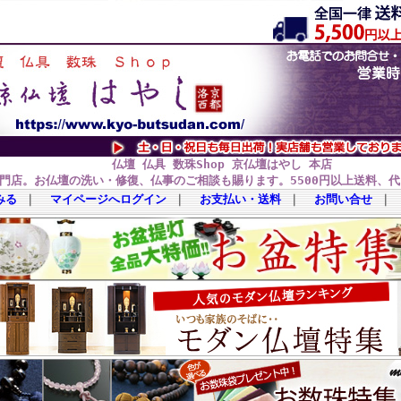
仏壇 仏具 数珠Shop 京仏壇はやし 本店
門店。お仏壇の洗い・修復、仏事のご相談も賜ります。5500円以上送料、
みる
｜
マイページへログイン
｜
お支払い・送料
｜
お問い合せ
｜