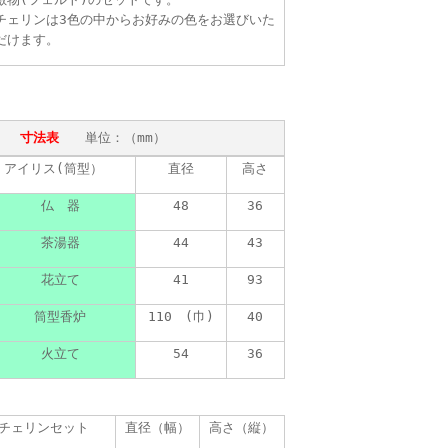
チェリンは3色の中からお好みの色をお選びいた
だけます。
寸法表
単位：（mm）
アイリス(筒型）
直径
高さ
仏 器
48
36
茶湯器
44
43
花立て
41
93
筒型香炉
110 (巾)
40
火立て
54
36
チェリンセット
直径（幅）
高さ（縦）