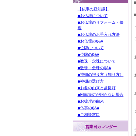
【仏事の豆知識】
●お仏壇について
●お仏壇のリフォーム・修
理
●お仏壇のお手入れ方法
●お仏壇のQ&A
●位牌について
●位牌のQ&A
●数珠・念珠について
●数珠・念珠のQ&A
●神棚の祀り方（飾り方）
●神棚の選び方
●お盆の由来と盆提灯
●回転提灯が回らない場合
●お彼岸の由来
●仏事のQ&A
●ご相談窓口
営業日カレンダー