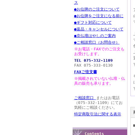
ス
●お位牌のご注文について
●お位牌をご注文になる前に
●ギフト対応について
●返品・キャンセルについて
●京仏壇はやしのご案内
●ご相談窓口（お問合せ）
※お電話・FAXでのご注文も
お受けします。
TEL 075-332-1109
FAX 075-333-0130
FAXご注文書
※掲載されていない仏壇・仏
具の販売も承ります。
ご相談窓口
またはお電話
（075-332-1109）にてお
気軽にご相談ください。
特定商取引法に関する表示
Contents