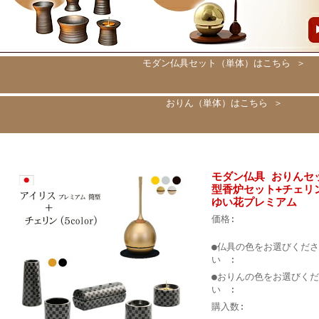
モダン仏具セット（単体）はこちら ＞
おりん（単体）はこちら ＞
モダン仏具 おりんセ
型香炉セット+チェリ
ゆい花プレミアム
価格:
●仏具の色をお選びくださ
い :
●おりんの色をお選びくだ
い :
購入数: