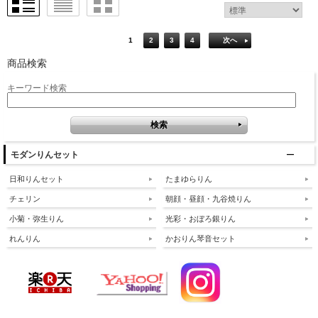
1
2
3
4
次へ
商品検索
キーワード検索
モダンりんセット
日和りんセット
たまゆらりん
チェリン
朝顔・昼顔・九谷焼りん
小菊・弥生りん
光彩・おぼろ銀りん
れんりん
かおりん琴音セット