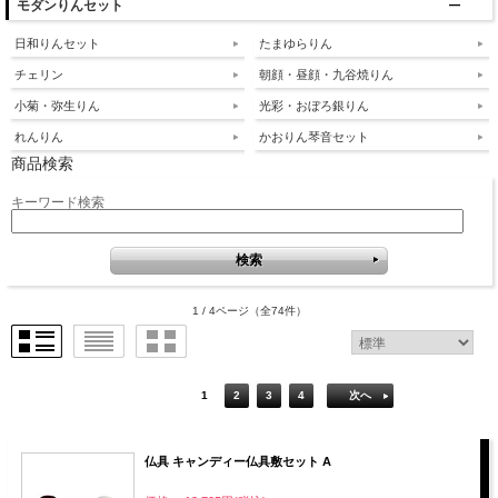
モダンりんセット
日和りんセット
たまゆらりん
チェリン
朝顔・昼顔・九谷焼りん
小菊・弥生りん
光彩・おぼろ銀りん
れんりん
かおりん琴音セット
商品検索
キーワード検索
1 / 4ページ
（全74件）
1
2
3
4
次へ
仏具 キャンディー仏具敷セット A