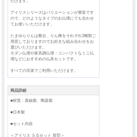
だけます。
アイリスシリーズはバリエーションが豊富です
ので、どのようなタイプのお仏壇にでも合わせ
てお使いいただけます。
たまゆらりんは敷台、りん棒をそれぞれ3種類ご
用意しておりますのでお好きな組み合わせをお
選びいただけます。
モダン仏壇や家具調仏壇・コンパクトなミニ仏
壇などにおすすめの仏具セットです。
すべての宗派でご利用いただけます。
商品詳細
モダン仏具セット（単体）はこちら ＞
■材質：
真鍮製、陶器製
おりん（単体）はこちら ＞
■日本製
■セット内容
＜アイリス ５点セット 筒型＞