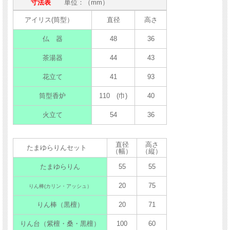
寸法表
単位：（mm）
アイリス(筒型）
直径
高さ
仏 器
48
36
茶湯器
44
43
花立て
41
93
筒型香炉
110 (巾)
40
火立て
54
36
直径
高さ
たまゆらりんセット
（幅）
（縦）
たまゆらりん
55
55
20
75
りん棒(カリン・アッシュ）
りん棒（黒檀）
20
71
りん台（紫檀・桑・黒檀）
100
60