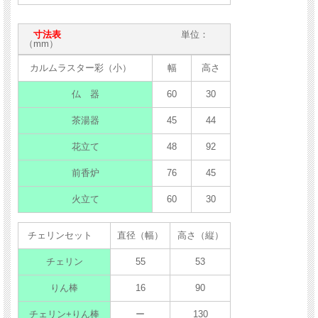
寸法表
単位：
（mm）
カルムラスター彩（小）
幅
高さ
仏 器
60
30
茶湯器
45
44
花立て
48
92
前香炉
76
45
火立て
60
30
チェリンセット
直径（幅）
高さ（縦）
チェリン
55
53
りん棒
16
90
チェリン+りん棒
ー
130