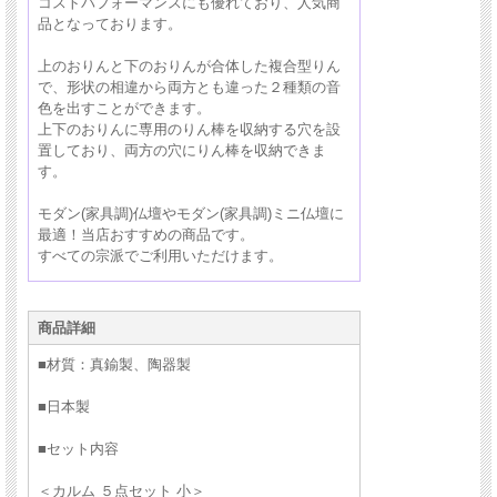
コストパフォーマンスにも優れており、人気商
品となっております。
上のおりんと下のおりんが合体した複合型りん
で、形状の相違から両方とも違った２種類の音
色を出すことができます。
上下のおりんに専用のりん棒を収納する穴を設
置しており、両方の穴にりん棒を収納できま
す。
モダン(家具調)仏壇やモダン(家具調)ミニ仏壇に
最適！当店おすすめの商品です。
すべての宗派でご利用いただけます。
商品詳細
モダン仏具セット（単体）はこちら ＞
■材質：
真鍮製、陶器製
おりん（単体）はこちら ＞
■日本製
■セット内容
＜カルム ５点セット 小＞