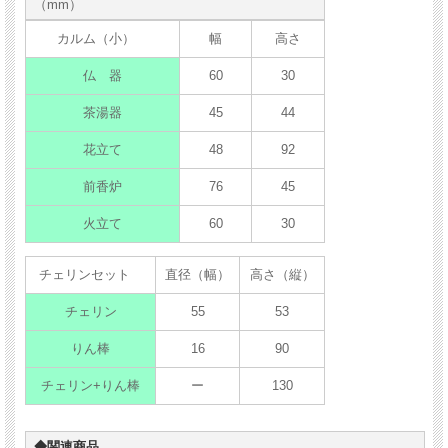
（mm）
カルム（小）
幅
高さ
仏 器
60
30
茶湯器
45
44
花立て
48
92
前香炉
76
45
火立て
60
30
チェリンセット
直径（幅）
高さ（縦）
チェリン
55
53
りん棒
16
90
チェリン+りん棒
ー
130
◆関連商品