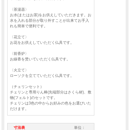
〈茶湯器〉
お水(またはお茶)をお供えしていただきます。お
水を入れる部分が取り外すことが出来てお手入
れも簡単で便利です。
〈花立て〉
お花をお供えしていただく仏具です。
〈前香炉〉
お線香を焚いていただく仏具です。
〈火立て〉
ローソクを立てていただく仏具です。
（チェリンセット）
チェリンと専用りん棒(先端部分はさくら材)、敷
物(フェルト)のセットです。
チェリンは3色の中からお好みの色をお選びいた
だけます。
寸法表
単位：