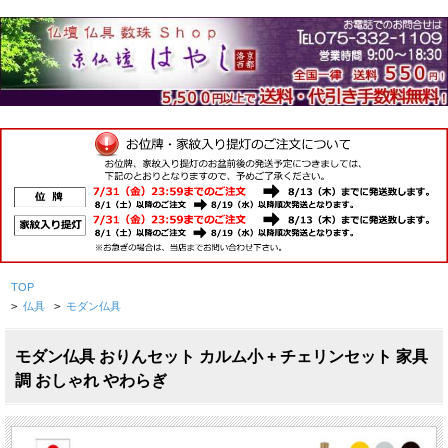
TOP
>
仏具
>
モダン仏具
モダン仏具 おりんセット カルム小 + チェリンセット 家具
調 おしゃれ やわらぎ