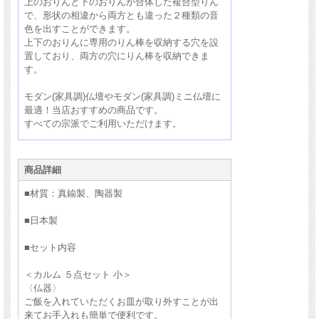
上のおりんと下のおりんが合体した複合型りん
で、形状の相違から両方とも違った２種類の音
色を出すことができます。
上下のおりんに専用のりん棒を収納する穴を設
置しており、両方の穴にりん棒を収納できま
す。
モダン(家具調)仏壇やモダン(家具調)ミニ仏壇に
最適！当店おすすめの商品です。
すべての宗派でご利用いただけます。
商品詳細
■材質：
真鍮製、陶器製
モダン仏具セット（単体）はこちら ＞
■日本製
■セット内容
おりん（単体）はこちら ＞
＜カルム ５点セット 小＞
〈仏器〉
ご飯を入れていただくお皿が取り外すことが出
来てお手入れも簡単で便利です。