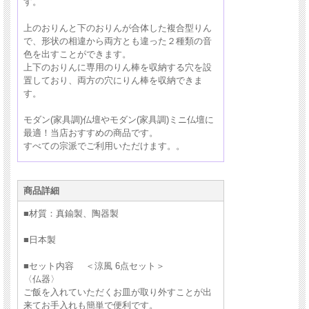
す。
上のおりんと下のおりんが合体した複合型りん
で、形状の相違から両方とも違った２種類の音
色を出すことができます。
上下のおりんに専用のりん棒を収納する穴を設
置しており、両方の穴にりん棒を収納できま
す。
モダン(家具調)仏壇やモダン(家具調)ミニ仏壇に
最適！当店おすすめの商品です。
すべての宗派でご利用いただけます。。
商品詳細
モダン仏具セット（単体）はこちら ＞
■材質：
真鍮製、陶器製
■日本製
おりん（単体）はこちら ＞
■セット内容 ＜涼風 6点セット＞
〈仏器〉
ご飯を入れていただくお皿が取り外すことが出
来てお手入れも簡単で便利です。