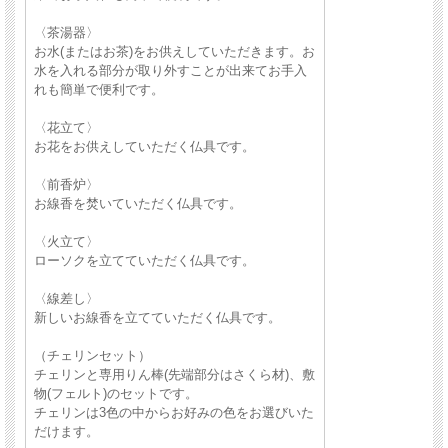
〈茶湯器〉
お水(またはお茶)をお供えしていただきます。お
水を入れる部分が取り外すことが出来てお手入
れも簡単で便利です。
〈花立て〉
お花をお供えしていただく仏具です。
〈前香炉〉
お線香を焚いていただく仏具です。
〈火立て〉
ローソクを立てていただく仏具です。
〈線差し〉
新しいお線香を立てていただく仏具です。
（チェリンセット）
チェリンと専用りん棒(先端部分はさくら材)、敷
物(フェルト)のセットです。
チェリンは3色の中からお好みの色をお選びいた
だけます。