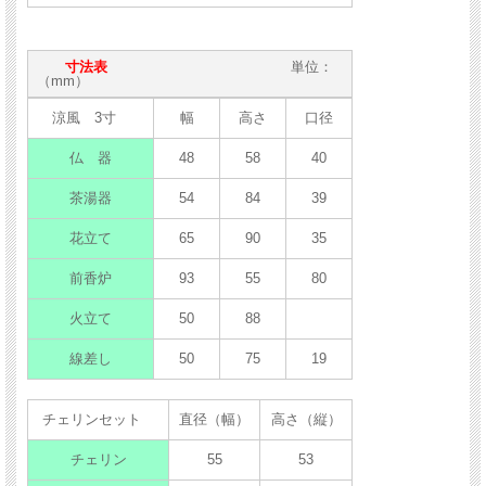
寸法表
単位：
（mm）
涼風 3寸
幅
高さ
口径
仏 器
48
58
40
茶湯器
54
84
39
花立て
65
90
35
前香炉
93
55
80
火立て
50
88
線差し
50
75
19
チェリンセット
直径（幅）
高さ（縦）
チェリン
55
53