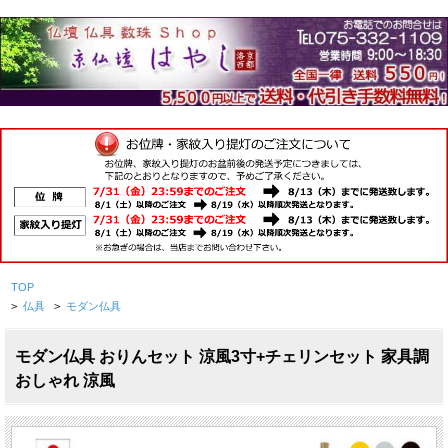
TOP
>
仏具
>
モダン仏具
モダン仏具 おりんセット 涼風3寸+チェリンセット 家具調
おしゃれ 涼風