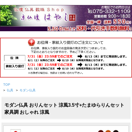
TOP
>
仏具
>
モダン仏具
モダン仏具 おりんセット 涼風3.5寸+たまゆらりんセット
家具調 おしゃれ 涼風