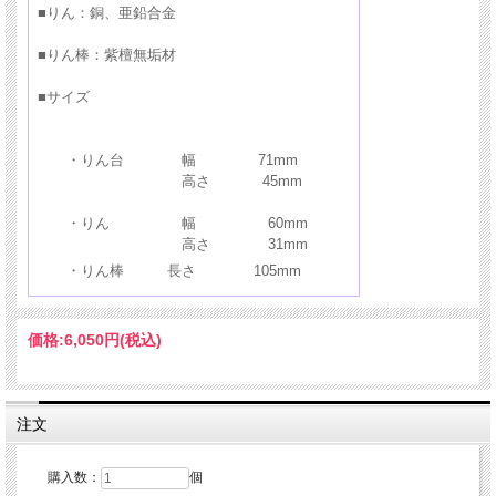
■りん：銅、亜鉛合金
■りん棒：紫檀無垢材
■サイズ
モダン仏具セット（単体）はこちら ＞
・りん台 幅 71mm
高さ 45mm
おりん（単体）はこちら ＞
・りん 幅 60mm
高さ 31mm
・りん棒 長さ 105mm
価格:
6,050円
(税込)
注文
購入数：
個