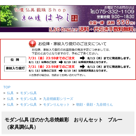
TOP
>
仏具
>
モダン仏具
>
仏具
>
モダン仏具
>
九谷焼銀彩シリーズ
>
仏具
>
モダン仏具
>
モダンりんセット
>
朝顔・昼顔・九谷焼りん
モダン仏具 ほのか九谷焼銀彩 おりんセット ブルー
（家具調仏具）