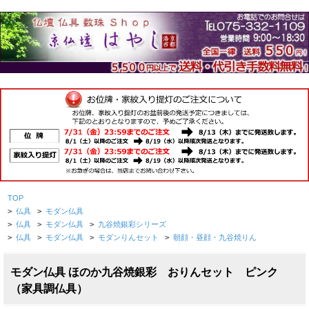
TOP
>
仏具
>
モダン仏具
>
仏具
>
モダン仏具
>
九谷焼銀彩シリーズ
>
仏具
>
モダン仏具
>
モダンりんセット
>
朝顔・昼顔・九谷焼りん
モダン仏具 ほのか九谷焼銀彩 おりんセット ピンク
（家具調仏具）