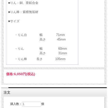
■りん：銅、亜鉛合金
■りん棒：紫檀無垢材
■サイズ
モダン仏具セット（単体）はこちら ＞
・りん台 幅 71mm
高さ 45mm
おりん（単体）はこちら ＞
・りん 幅 60mm
高さ 31mm
・りん棒 長さ 105mm
価格:
6,050円
(税込)
注文
購入数：
個