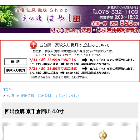
TOP
>
位牌
>
繰出位牌・回出位牌（くりだしいはい）
回出位牌 京千倉回出 4.0寸