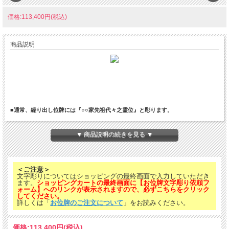
価格:113,400円(税込)
商品説明
■通常、繰り出し位牌には『○○家先祖代々之霊位』と彫ります。
ご先祖様のお位牌を一つにまとめられコンパクトに収納できるお位牌です。
▼ 商品説明の続きを見る ▼
＜ご注意＞
文字彫りについてはショッピングの最終画面で入力していただき
ます。
ショッピングカートの最終画面に【お位牌文字彫り依頼フ
ォーム】へのリンクが表示されますので、必ずこちらをクリック
してください。
詳しくは「
お位牌のご注文について
」をお読みください。
価格:
113,400円
(税込)