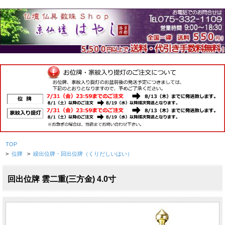
TOP
>
位牌
>
繰出位牌・回出位牌（くりだしいはい）
回出位牌 雲二重(三方金) 4.0寸