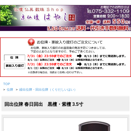
TOP
>
位牌
>
繰出位牌・回出位牌（くりだしいはい）
回出位牌 春日回出 黒檀・紫檀 3.5寸