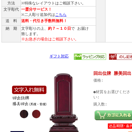
方法
※特殊なレイアウトはご相談下さい。
文字彫代
一霊分サービス！
※二人彫り追加代は
こちら
送 料
送料・代引き手数料無料！
納 期
文字彫りの上、
約７～１０日
で お届け
致します。
※お急ぎの場合はご相談下さい。
ギフト対応
回出位牌 勝美回出
価格:
●材質をお選びくださ
い:
購入数: