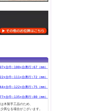
97×台巾:100×台奥行:67（mm）
22×台巾:111×台奥行:72（mm）
44×台巾:122×台奥行:75（mm）
77×台巾:135×台奥行:80（mm）
牌は木製手工品のため、
多少異なる場合がございます。