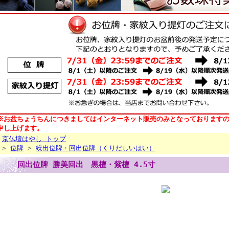
※お盆ちょうちんにつきましてはインターネット販売のみとなっております
申し上げます。
京仏壇はやし トップ
>
位牌
>
繰出位牌・回出位牌（くりだしいはい）
回出位牌 勝美回出 黒檀・紫檀 4.5寸