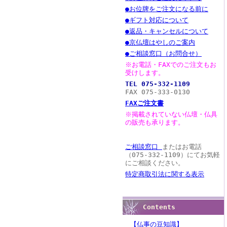
●お位牌をご注文になる前に
●ギフト対応について
●返品・キャンセルについて
●京仏壇はやしのご案内
●ご相談窓口（お問合せ）
※お電話・FAXでのご注文もお
受けします。
TEL 075-332-1109
FAX 075-333-0130
FAXご注文書
※掲載されていない仏壇・仏具
の販売も承ります。
ご相談窓口
またはお電話
（075-332-1109）にてお気軽
にご相談ください。
特定商取引法に関する表示
Contents
【仏事の豆知識】