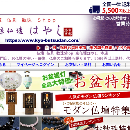
仏壇 仏具 数珠Shop 京仏壇はやし 本店
門店。お仏壇の洗い・修復、仏事のご相談も賜ります。5500円以上送料、
みる
｜
マイページへログイン
｜
お支払い・送料
｜
お問い合せ
｜