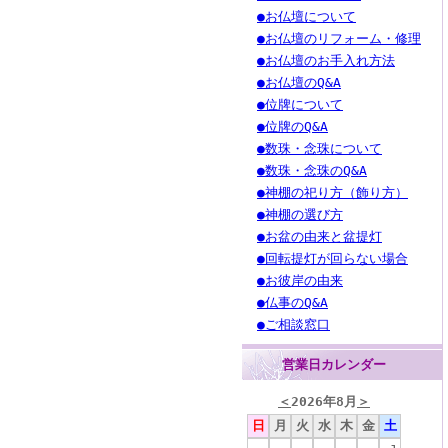
●お仏壇について
●お仏壇のリフォーム・修理
●お仏壇のお手入れ方法
●お仏壇のQ&A
●位牌について
●位牌のQ&A
●数珠・念珠について
●数珠・念珠のQ&A
●神棚の祀り方（飾り方）
●神棚の選び方
●お盆の由来と盆提灯
●回転提灯が回らない場合
●お彼岸の由来
●仏事のQ&A
●ご相談窓口
営業日カレンダー
＜
2026年8月
＞
日
月
火
水
木
金
土