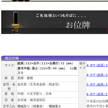
総高:222×台巾:111×台奥行:72（mm）
他サ
サイズ
4,0寸:総高:1
イズ
唐木中板:高さ:122×巾:44（mm） 11枚
入り
4,5寸:総高:2
材 質
黒檀・紫檀
金箔・金
金沢産（五毛色金粉・純金箔）
5,0寸:総高:2
粉
産 地
中国 ※文字彫り：日本
6,0寸:総高:2
宗 派
全宗派・無宗派対応
※当店のお位
表示の寸法と
文字入れ
機械彫り（楷書体）・機械書き