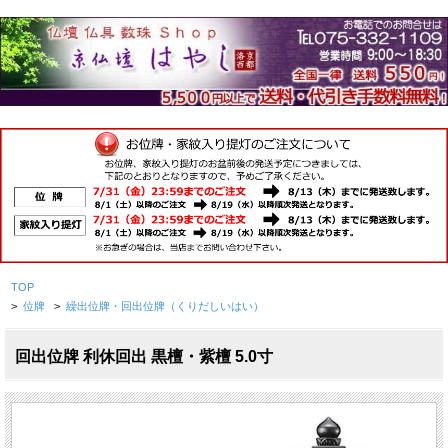
TOP
>
位牌
>
繰出位牌・回出位牌（くりだしいはい）
回出位牌 利休回出 黒檀・紫檀 5.0寸