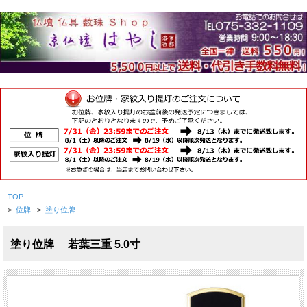
TOP
>
位牌
>
塗り位牌
塗り位牌 若葉三重 5.0寸