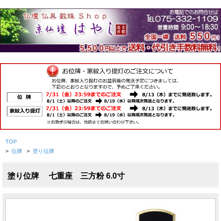
TOP
>
位牌
>
塗り位牌
塗り位牌 七重座 三方粉 6.0寸