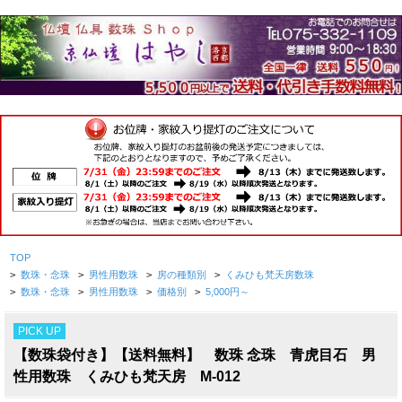
TOP
>
数珠・念珠
>
男性用数珠
>
房の種類別
>
くみひも梵天房数珠
>
数珠・念珠
>
男性用数珠
>
価格別
>
5,000円～
PICK UP
【数珠袋付き】【送料無料】 数珠 念珠 青虎目石 男
性用数珠 くみひも梵天房 M-012