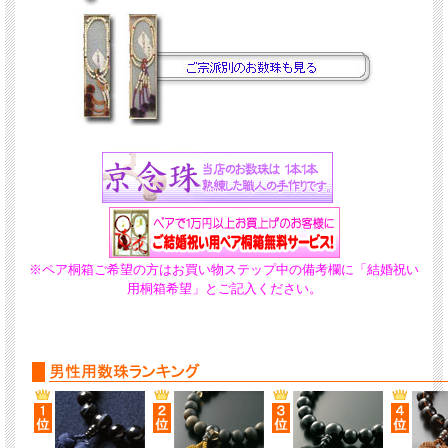
※ペア桐箱ご希望の方はお買い物ステップ中の備考欄に「結婚祝い
用桐箱希望」とご記入ください。
青虎目石は深い藍色に薄く縞模様が入っており、とても神秘的な輝きを持つ石です。
集中力を高め、仕事運や金運を高め、成功へと導いてくれるといわれています。
房は「丈夫でシワにならない」と人気のくみひも梵天房（鉄紺色）を使用しています
女性にも人気の房ですので、奥様や恋人とお揃いで持たれても素敵です。