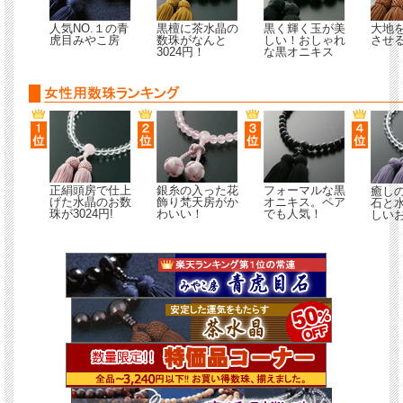
京仏壇はやしのお数
人気NO.１の青
黒檀に茶水晶の
黒く輝く玉が美
大地
虎目みやこ房
数珠がなんと
しい！おしゃれ
させ
京都はお仏壇・お仏
3024円！
な黒オニキス
練した技術を持った
数珠（念珠）の産地
当店のお数珠（念珠
人が、丹精込めて一
かりです。
男性用数珠（念珠）
供用数珠（念珠）・
様々なお数珠（念珠
正絹頭房で仕上
銀糸の入った花
フォーマルな黒
癒し
また、お客様のお好
げた水晶のお数
飾り梵天房がか
オニキス。ペア
石と
つのオリジナル数珠
珠が3024円!
わいい！
でも人気！
しい
ただきますので、お
い。