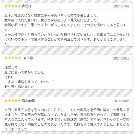
青雲様
2024/07/01
息子が社会人になり親族に不幸がありそうなので準備しました。
数珠袋に入れたさいに、房がまがらないよう梵天紐にしました。
綺麗な石ですが、思った以上にずっしりしてました。そのうち慣れてくると思いま
す。
メール便で届くと思っていたらしっかり梱包されていました。京都まではなかなか行
けないのでネットで購入することができ満足しております。ありがとうございまし
た。
JAKE様
2014/09/15
注文して
直ぐに届いて助かりました
それに
こまめに連絡を取っていただいて
有り難く思いました
Kichan様
2014/09/03
今回、家族三人分を別々のお店に注文し、こちらの商品は息子用に購入。一番早く届
きました。梵天房の色が気になっておりましたが、青虎目石と合っていて素敵です。
本人も気に入っております。特典で頂いた数珠袋（黒色）ですが、マジックテープの
色が白ではなく同色でしたので良かったです。気持ち良く購入できました。ありがと
うございました！