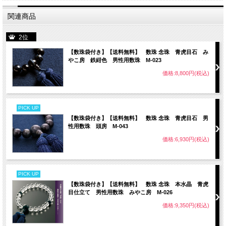
関連商品
2位
【数珠袋付き】【送料無料】 数珠 念珠 青虎目石 み
やこ房 鉄紺色 男性用数珠 M-023
価格:8,800円(税込)
PICK UP
【数珠袋付き】【送料無料】 数珠 念珠 青虎目石 男
性用数珠 頭房 M-043
価格:6,930円(税込)
PICK UP
【数珠袋付き】【送料無料】 数珠 念珠 本水晶 青虎
目仕立て 男性用数珠 みやこ房 M-026
価格:9,350円(税込)