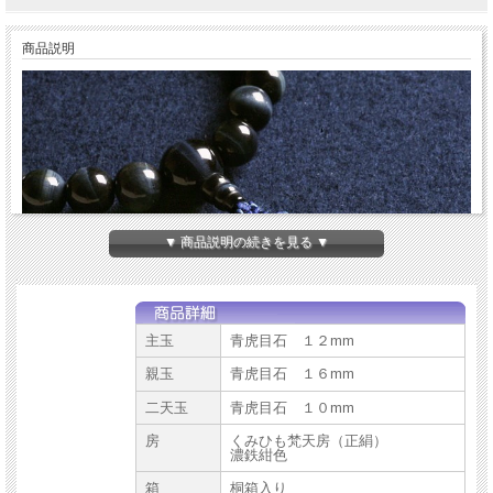
商品説明
▼ 商品説明の続きを見る ▼
主玉
青虎目石 １２mm
親玉
青虎目石 １６mm
二天玉
青虎目石 １０mm
房
くみひも梵天房（正絹）
濃鉄紺色
箱
桐箱入り