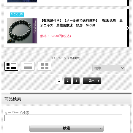
PICK UP
【数珠袋付き】【メール便で送料無料】 数珠 念珠 黒
オニキス 男性用数珠 頭房 M-058
価格： 5,830円(税込)
1 / 3ページ
（全43件）
1
2
3
次へ
商品検索
キーワード検索