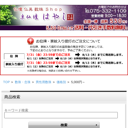
TOP
>
数珠・念珠
>
男性用数珠
>
価格別
>
5,000円～
商品検索
キーワード検索