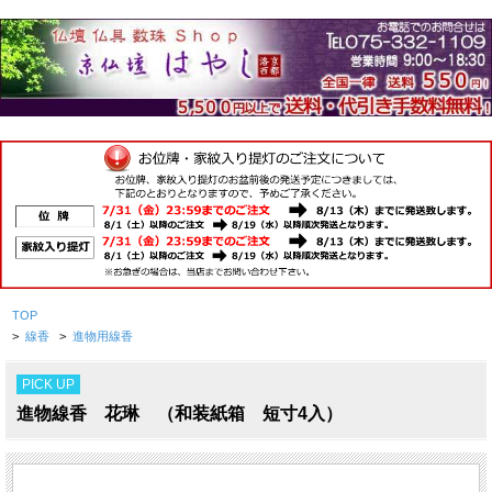
TOP
>
線香
>
進物用線香
PICK UP
進物線香 花琳 （和装紙箱 短寸4入）