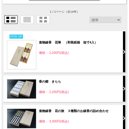
1 / 1ページ
（全14件）
PICK UP
進物線香 花琳 （和装紙箱 短寸4入）
価格： 2,200円(税込)
香の郷 きらら
価格： 2,200円(税込)
進物線香 花の旅 ３種類のお線香の詰め合わせ
価格： 3,300円(税込)