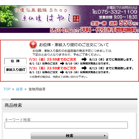
TOP
>
線香
>
進物用線香
商品検索
キーワード検索