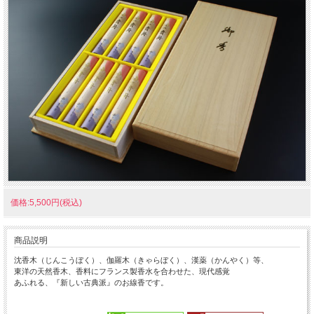
価格:5,500円(税込)
商品説明
沈香木（じんこうぼく）、伽羅木（きゃらぼく）、漢薬（かんやく）等、
東洋の天然香木、香料にフランス製香水を合わせた、現代感覚
あふれる、『新しい古典派』のお線香です。