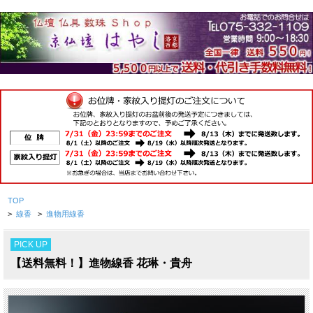
TOP
>
線香
>
進物用線香
PICK UP
【送料無料！】進物線香 花琳・貴舟