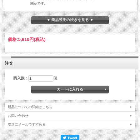
幽かです。
・【かすみ】白檀をベースに高級漢薬香料を加え、
ほのかな苦みを引き立せた香りです。
▼ 商品説明の続きを見る ▼
・【金 閣】鹿苑寺の名勝鏡湖池に写し出される金閣を
モチーフにした白檀の爽やかな香りです。
価格:
5,610円
(税込)
ギフト対応
注文
購入数：
個
返品についての詳細はこちら
お問い合わせ
友達にメールですすめる