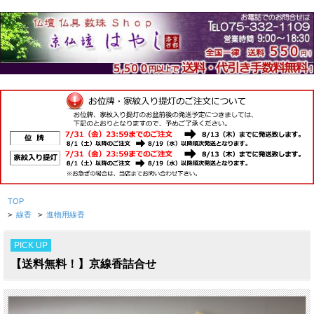
TOP
>
線香
>
進物用線香
PICK UP
【送料無料！】京線香詰合せ