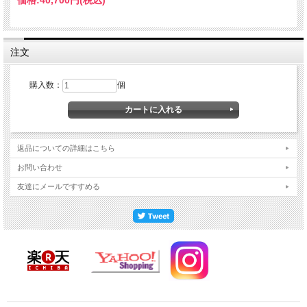
価格:
40,700円
(税込)
注文
購入数：
個
⇒PC版で詳しく見る
返品についての詳細はこちら
ミニ仏壇 ファンシー12号
お問い合わせ
友達にメールですすめる
サイズ
高さ３６×幅２８×奥行き２３（ｃｍ）
【上下台輪】
主材料：タモ厚板貼り
芯材料：MDF
【戸板】
材 質
主材料：タモ厚板貼り
芯材料：MDF