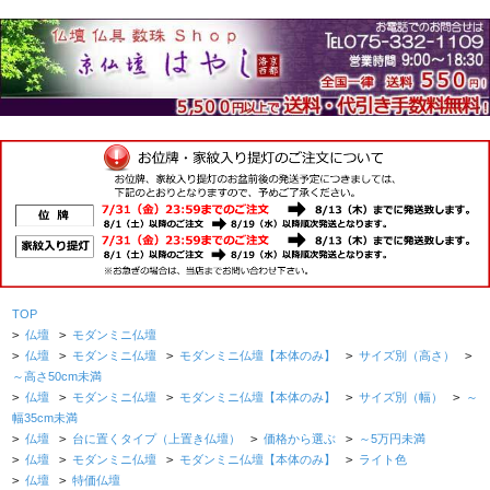
TOP
>
仏壇
>
モダンミニ仏壇
>
仏壇
>
モダンミニ仏壇
>
モダンミニ仏壇【本体のみ】
>
サイズ別（高さ）
>
～高さ50cm未満
>
仏壇
>
モダンミニ仏壇
>
モダンミニ仏壇【本体のみ】
>
サイズ別（幅）
>
～
幅35cm未満
>
仏壇
>
台に置くタイプ（上置き仏壇）
>
価格から選ぶ
>
～5万円未満
>
仏壇
>
モダンミニ仏壇
>
モダンミニ仏壇【本体のみ】
>
ライト色
>
仏壇
>
特価仏壇