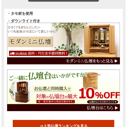
・タモ材を使用
・ダウンライト付き
置くスペースが限られている方におすすめの12号サイズ。
高さ36cm、幅28cm、奥行23cmのコンパクトなお仏壇です。
天然木のタモ材を使用していますので
木の風合いが感じられます。
小さいながらもダウンライト、スライド式の膳引き付き。
中の須弥壇は取り外し可能ですので、
少し大きめのご本尊をおまつりする場合は調整が可能です。
⇒人気仏壇ランキングを見る