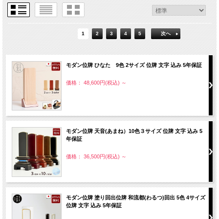
1
2
3
4
5
次へ
モダン位牌 ひなた 9色 2サイズ 位牌 文字 込み 5年保証
価格： 48,600円(税込)
～
モダン位牌 天音(あまね）10色３サイズ 位牌 文字 込み 5
年保証
価格： 36,500円(税込)
～
モダン位牌 塗り回出位牌 和流都(わるつ)回出 5色 4サイズ
位牌 文字 込み 5年保証