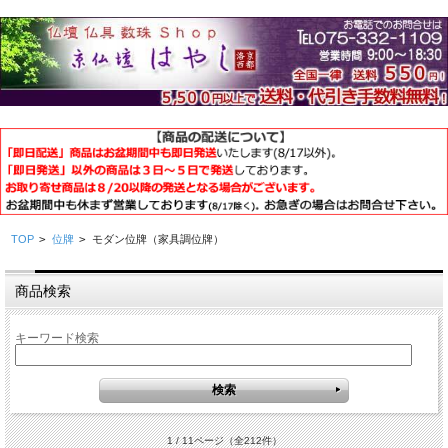
TOP
>
位牌
>
モダン位牌（家具調位牌）
商品検索
キーワード検索
1 / 11ページ
（全212件）