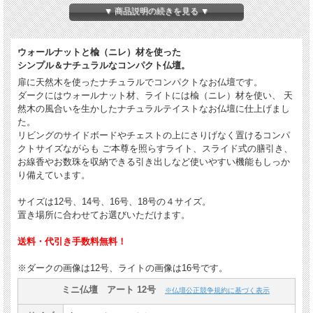
▼ 商品説明の続きを見る ▼
ウォールナットと楡（ニレ）材を使った
シンプル＆ナチュラルなコンパクト仏壇。
扉に天然木を使ったナチュラルでコンパクトなお仏壇です。
ダークにはウォールナット材、ライトには楡（ニレ）材を使い、 天
然木の風合いを生かしたナチュラルテイストなお仏壇に仕上げまし
た。
リビングのサイドボードやチェストの上にさりげなく置けるコンパ
クトサイズながらも ご本尊を照らすライト、スライド式の膳引き、
お線香やお数珠を収納できる引き出しなど使いやすい機能もしっか
り備えています。
サイズは12号、14号、16号、18号の４サイズ。
置き場所に合わせてお選びいただけます。
送料・代引き手数料無料！
※ダークの画像は12号、ライトの画像は16号です。
ミニ仏壇 アート 12号
※仏壇公正競争規約に基づく表示