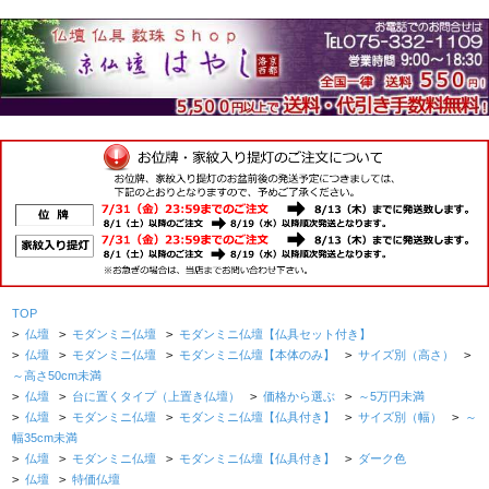
TOP
>
仏壇
>
モダンミニ仏壇
>
モダンミニ仏壇【仏具セット付き】
>
仏壇
>
モダンミニ仏壇
>
モダンミニ仏壇【本体のみ】
>
サイズ別（高さ）
>
～高さ50cm未満
>
仏壇
>
台に置くタイプ（上置き仏壇）
>
価格から選ぶ
>
～5万円未満
>
仏壇
>
モダンミニ仏壇
>
モダンミニ仏壇【仏具付き】
>
サイズ別（幅）
>
～
幅35cm未満
>
仏壇
>
モダンミニ仏壇
>
モダンミニ仏壇【仏具付き】
>
ダーク色
>
仏壇
>
特価仏壇