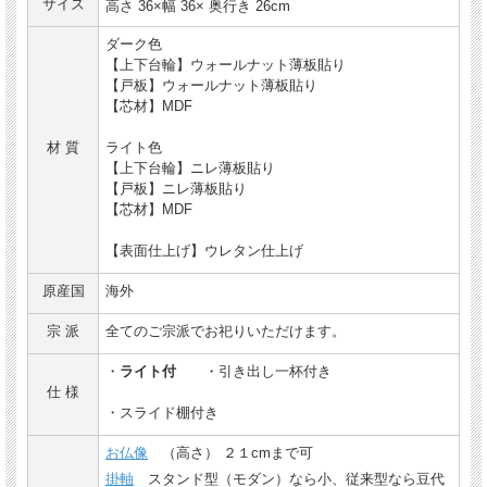
サイズ
高さ 36×幅 36× 奥行き 26cm
ダーク色
【上下台輪】ウォールナット薄板貼り
【戸板】ウォールナット薄板貼り
【芯材】MDF
材 質
ライト色
【上下台輪】ニレ薄板貼り
【戸板】ニレ薄板貼り
【芯材】MDF
【表面仕上げ】ウレタン仕上げ
原産国
海外
宗 派
全てのご宗派でお祀りいただけます。
・
ライト付
・引き出し一杯付き
仕 様
・スライド棚付き
お仏像
（高さ） ２１cmまで可
掛軸
スタンド型（モダン）なら小、従来型なら豆代