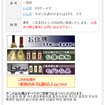
～20代
参 考
お位牌
3.5寸～４寸
お仏具
モダン仏具の小または2.5寸、３寸
通常、ご注文日より３日以内に発送いたします。
お急
納 期
ぎの際は事前にお問い合わせ下さい。
※このお仏壇はすべてのご宗派でおまつりいただけます。
浄土真宗 西 東 浄土真宗本願寺派 真宗大谷派 浄土宗 真言宗 天台宗
曹洞宗 臨済宗 妙心寺派 禅宗 日蓮宗 時宗 無宗派 他