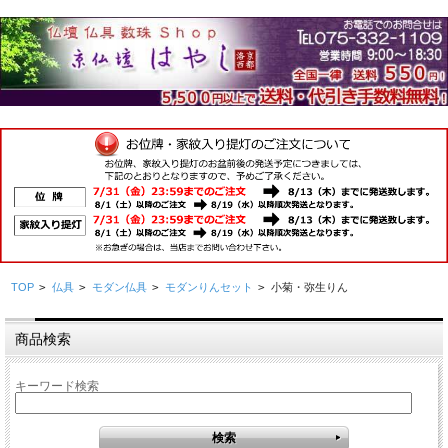
TOP
>
仏具
>
モダン仏具
>
モダンりんセット
>
小菊・弥生りん
商品検索
キーワード検索