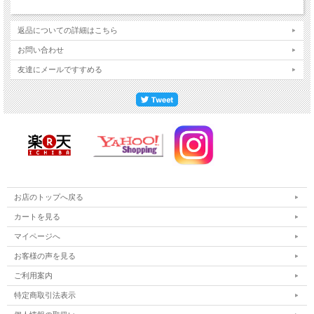
本曲録用金襴カバー 龍
本曲録用金襴カバー 唐草
毛氈拝敷 180x180cm
返品についての詳細はこちら
毛氈拝敷 90x180cm
お問い合わせ
友達にメールですすめる
⇒ 曲録カテゴリはこちら
⇒ 寺院仏具カテゴリはこちら
※ご注文のタイミングによって、お届けにお時間をいただく場合がございますの
で、お急ぎの場合はお問合せください。
お店のトップへ戻る
カートを見る
マイページへ
お客様の声を見る
ご利用案内
特定商取引法表示