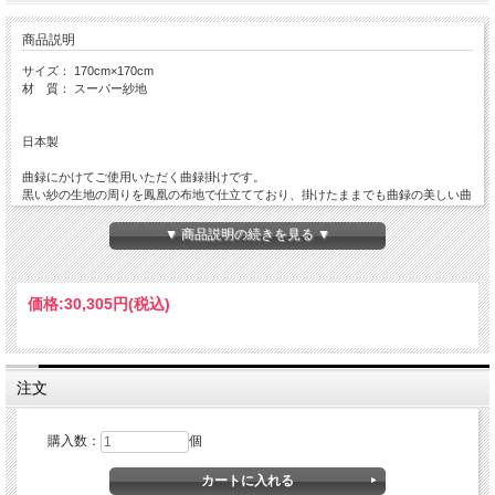
商品説明
サイズ： 170cm×170cm
材 質： スーパー紗地
日本製
曲録にかけてご使用いただく曲録掛けです。
黒い紗の生地の周りを鳳凰の布地で仕立てており、掛けたままでも曲録の美しい曲
線や細工がよく見えます。
かけたままお座りいただくことができ、丈夫なスーパー紗地で大切な法衣をお守り
▼ 商品説明の続きを見る ▼
します。
オールシーズンご使用いただけます。
※画像の曲録にかけた画像は「葵小花」柄です。 こちらの商品はまわりの部分
価格:
30,305円
(税込)
が「鳳凰」柄になります。
【関連商品】
⇒ 曲録一覧はこちら
注文
本曲録用座布団 金襴
本曲録用座布団 ドンス
購入数：
個
曲録掛 縞柄蔦牡丹唐草
曲録掛 鳳凰
曲録掛 葵小花