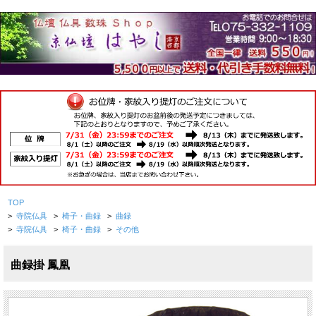
TOP
>
寺院仏具
>
椅子・曲録
>
曲録
>
寺院仏具
>
椅子・曲録
>
その他
曲録掛 鳳凰