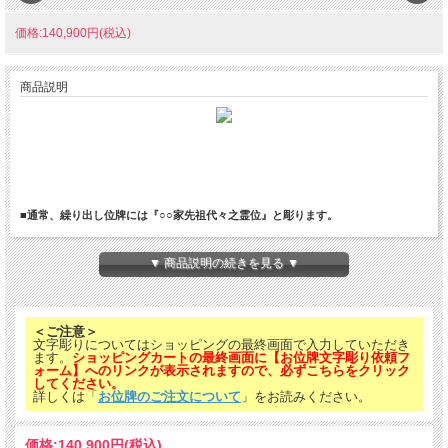
価格:140,900円(税込)
商品説明
■通常、繰り出し位牌には『○○家先祖代々之霊位』と彫ります。
ご先祖様のお位牌を一つにまとめられコンパクトに収納できるお位牌です。
▼ 商品説明の続きを見る ▼
＜ご注意＞
文字彫りについてはショッピングの最終画面で入力していただき
ます。
ショッピングカートの最終画面に【お位牌文字彫り依頼フ
ォーム】へのリンクが表示されますので、必ずこちらをクリック
してください。
詳しくは「
お位牌のご注文について
」をお読みください。
価格:
140,900円
(税込)