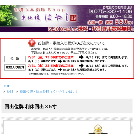
TOP
>
位牌
>
繰出位牌・回出位牌（くりだしいはい）
回出位牌 利休回出 3.5寸