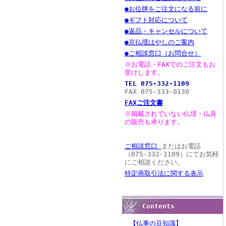
●お位牌をご注文になる前に
●ギフト対応について
●返品・キャンセルについて
●京仏壇はやしのご案内
●ご相談窓口（お問合せ）
※お電話・FAXでのご注文もお
受けします。
TEL 075-332-1109
FAX 075-333-0130
FAXご注文書
※掲載されていない仏壇・仏具
の販売も承ります。
ご相談窓口
またはお電話
（075-332-1109）にてお気軽
にご相談ください。
特定商取引法に関する表示
Contents
【仏事の豆知識】