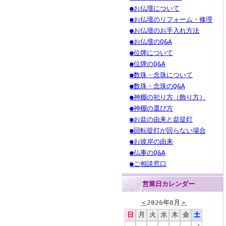
●お仏壇について
●お仏壇のリフォーム・修理
●お仏壇のお手入れ方法
●お仏壇のQ&A
●位牌について
●位牌のQ&A
●数珠・念珠について
●数珠・念珠のQ&A
●神棚の祀り方（飾り方）
●神棚の選び方
●お盆の由来と盆提灯
●回転提灯が回らない場合
●お彼岸の由来
●仏事のQ&A
●ご相談窓口
営業日カレンダー
＜
2026年8月
＞
日
月
火
水
木
金
土