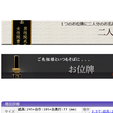
総高:245×台巾:105×台奥行:77（mm）
他サ
サイズ
3,5寸:総高: