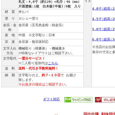
イズ
札丈：4,0寸（約120）×札巾：46（mm）
片面塗板:1枚 白木板(中板):9枚 入り
4,0寸:総高:2
材 質
米ヒバ
塗 り
カシュー塗り
4,5寸:総高:2
金箔・金
金沢産（五毛色金粉・純金箔）
5,0寸:総高:2
粉
産 地
中国 ※文字彫り：日本
6,0寸:総高:3
宗 派
全宗派・無宗派対応
※当店のお位
文字入れ
機械彫り（楷書体）・機械書き
表示の寸法と
方法
※特殊なレイアウトはご相談下さい。
文字彫代
一霊分サービス！
※二人彫り追加代は
こちら
送 料
送料・代引き手数料無料！
納 期
文字彫りの上、
約７-１０日
で お届け
致します。
※お急ぎの場合はご相談下さい。
ギフト対応
回出位牌 利休回出