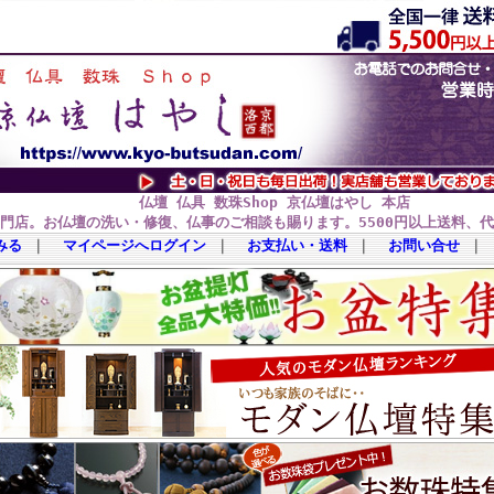
仏壇 仏具 数珠Shop 京仏壇はやし 本店
門店。お仏壇の洗い・修復、仏事のご相談も賜ります。5500円以上送料、
みる
｜
マイページへログイン
｜
お支払い・送料
｜
お問い合せ
｜