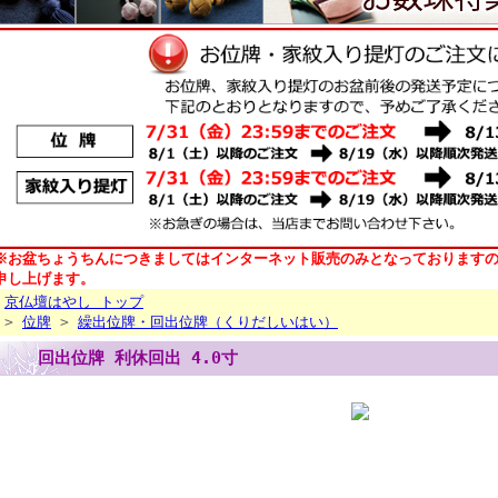
※お盆ちょうちんにつきましてはインターネット販売のみとなっております
申し上げます。
京仏壇はやし トップ
>
位牌
>
繰出位牌・回出位牌（くりだしいはい）
回出位牌 利休回出 4.0寸