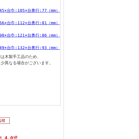
45×台巾:105×台奥行:77（mm）
66×台巾:112×台奥行:81（mm）
98×台巾:121×台奥行:86（mm）
49×台巾:132×台奥行:93（mm）
牌は木製手工品のため、
多少異なる場合がございます。
 4.0寸