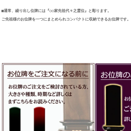
■通常、繰り出し位牌には『○○家先祖代々之霊位』と彫ります。
ご先祖様のお位牌を一つにまとめられコンパクトに収納できるお位牌です。