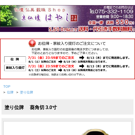
TOP
>
位牌
>
塗り位牌
塗り位牌 葵角切 3.0寸