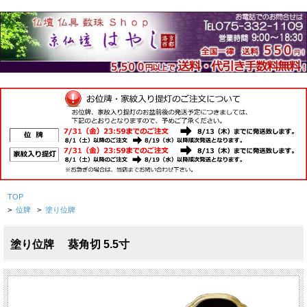
TOP
>
位牌
>
塗り位牌
塗り位牌 葵角切 5.5寸